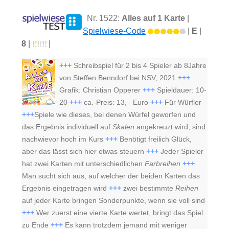
Nr. 1522:
Alles auf 1 Karte
|
Spielwiese-Code
|
E
|
8
|
|
+++
Schreibspiel für 2 bis 4 Spieler ab 8Jahre
von
Steffen Benndorf bei
NSV,
2021
+++
Grafik: Christian Opperer
+++
Spieldauer: 10-
20
+++
ca.-Preis: 13,– Euro
+++
Für Würfler
+++
Spiele wie dieses, bei denen Würfel geworfen und
das Ergebnis individuell auf
Skalen
angekreuzt wird, sind
nachwievor hoch im Kurs
+++
Benötigt freilich Glück,
aber das lässt sich hier etwas steuern
+++
Jeder Spieler
hat zwei Karten mit unterschiedlichen
Farbreihen
+++
Man sucht sich aus, auf welcher der beiden Karten das
Ergebnis eingetragen wird
+++
zwei bestimmte
Reihen
auf jeder Karte bringen Sonderpunkte, wenn sie voll sind
+++
Wer zuerst eine vierte Karte wertet, bringt das Spiel
zu Ende
+++
Es kann trotzdem jemand mit weniger