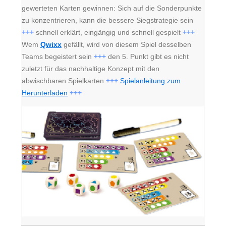
gewerteten Karten gewinnen: Sich auf die Sonderpunkte
zu konzentrieren, kann die bessere Siegstrategie sein
+++
schnell erklärt, eingängig und schnell gespielt
+++
Wem
Qwixx
gefällt, wird von diesem Spiel desselben
Teams begeistert sein
+++
den 5. Punkt gibt es nicht
zuletzt für das nachhaltige Konzept mit den
abwischbaren Spielkarten
+++
Spielanleitung zum
Herunterladen
+++