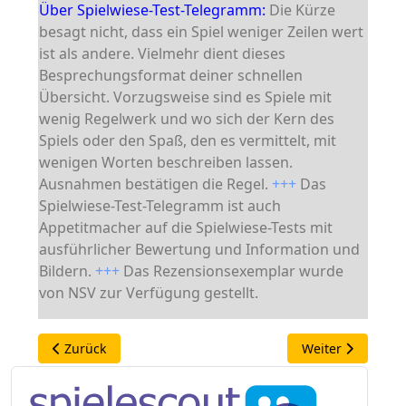
Über Spielwiese-Test-Telegramm:
Die Kürze
besagt nicht, dass ein Spiel weniger Zeilen wert
ist als andere. Vielmehr dient dieses
Besprechungsformat deiner schnellen
Übersicht. Vorzugsweise sind es Spiele mit
wenig Regelwerk und wo sich der Kern des
Spiels oder den Spaß, den es vermittelt, mit
wenigen Worten beschreiben lassen.
Ausnahmen bestätigen die Regel.
+++
Das
Spielwiese-Test-Telegramm ist auch
Appetitmacher auf die Spielwiese-Tests mit
ausführlicher Bewertung und Information und
Bildern.
+++
Das Rezensionsexemplar wurde
von NSV zur Verfügung gestellt.
Vorheriger Beitrag: Spielwiese-Test 1523 / 1524: Hit vs. Do
Nächster Beitrag
Zurück
Weiter