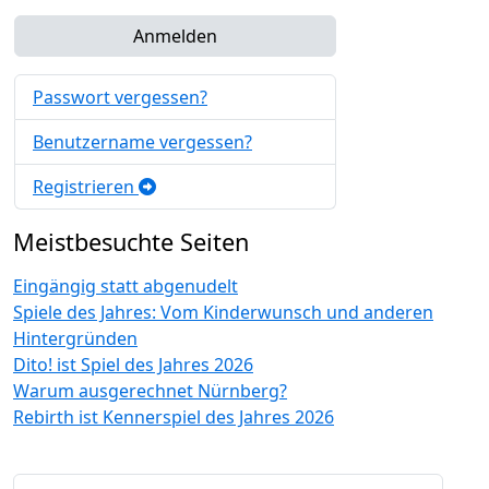
Anmelden
Passwort vergessen?
Benutzername vergessen?
Registrieren
Meistbesuchte Seiten
Eingängig statt abgenudelt
Spiele des Jahres: Vom Kinderwunsch und anderen
Hintergründen
Dito! ist Spiel des Jahres 2026
Warum ausgerechnet Nürnberg?
Rebirth ist Kennerspiel des Jahres 2026