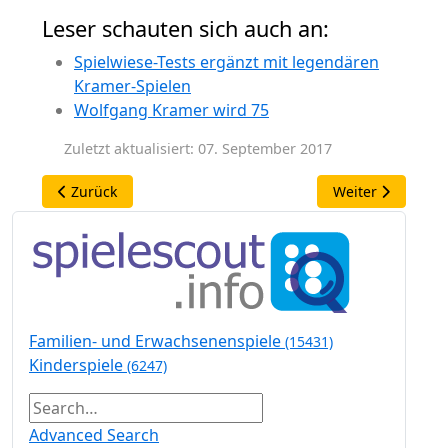
Leser schauten sich auch an:
Spielwiese-Tests ergänzt mit legendären
Kramer-Spielen
Wolfgang Kramer wird 75
Zuletzt aktualisiert: 07. September 2017
Vorheriger Beitrag: Kennerspiel des Jahres 2017 ist … Exit
Nächster Beitrag
Zurück
Weiter
Familien- und Erwachsenenspiele
(15431)
Kinderspiele
(6247)
Advanced Search