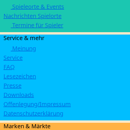
Spieleorte & Events
Nachrichten Spielorte
Termine für Spieler
Service & mehr
Meinung
Service
FAQ
Lesezeichen
Presse
Downloads
Offenlegung/Impressum
Datenschutzerklärung
Marken & Märkte