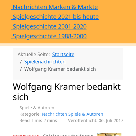
Nachrichten Marken & Märkte
Spielgeschichte 2021 bis heute
Spielgeschichte 2001-2020
Spielgeschichte 1988-2000
Aktuelle Seite:
Startseite
Spielenachrichten
Wolfgang Kramer bedankt sich
Wolfgang Kramer bedankt
sich
Spiele & Autoren
Kategorie:
Nachrichten Spiele & Autoren
Read Time: 2 mins
Veröffentlicht: 06. Juli 2017