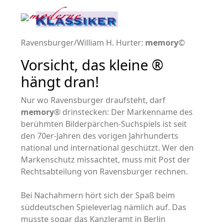
Ravensburger/William H. Hurter:
memory
©
Vorsicht, das kleine ®
hängt dran!
Nur wo Ravensburger draufsteht, darf
memory
® drinstecken: Der Markenname des
berühmten Bilderpärchen-Suchspiels ist seit
den 70er-Jahren des vorigen Jahrhunderts
national und international geschützt. Wer den
Markenschutz missachtet, muss mit Post der
Rechtsabteilung von Ravensburger rechnen.
Bei Nachahmern hört sich der Spaß beim
süddeutschen Spieleverlag nämlich auf. Das
musste sogar das Kanzleramt in Berlin