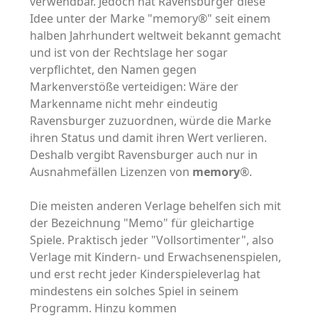
verwendbar. Jedoch hat Ravensburger diese
Idee unter der Marke "memory®" seit einem
halben Jahrhundert weltweit bekannt gemacht
und ist von der Rechtslage her sogar
verpflichtet, den Namen gegen
Markenverstöße verteidigen: Wäre der
Markenname nicht mehr eindeutig
Ravensburger zuzuordnen, würde die Marke
ihren Status und damit ihren Wert verlieren.
Deshalb vergibt Ravensburger auch nur in
Ausnahmefällen Lizenzen von
memory
®.
Die meisten anderen Verlage behelfen sich mit
der Bezeichnung "Memo" für gleichartige
Spiele. Praktisch jeder "Vollsortimenter", also
Verlage mit Kindern- und Erwachsenenspielen,
und erst recht jeder Kinderspieleverlag hat
mindestens ein solches Spiel in seinem
Programm. Hinzu kommen