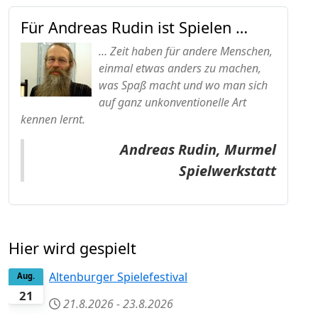
Für Andreas Rudin ist Spielen …
… Zeit haben für andere Menschen,
einmal etwas anders zu machen,
was Spaß macht und wo man sich
auf ganz unkonventionelle Art
kennen lernt.
Andreas Rudin, Murmel
Spielwerkstatt
Hier wird gespielt
Altenburger Spielefestival
Aug.
21
21.8.2026
-
23.8.2026