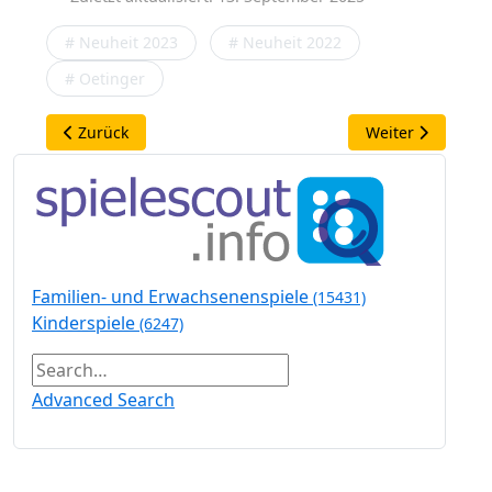
# Neuheit 2023
# Neuheit 2022
# Oetinger
Vorheriger Beitrag: Neue Autorenmesse in Nürnberg
Nächster Beitrag
Zurück
Weiter
Familien- und Erwachsenenspiele
(15431)
Kinderspiele
(6247)
Advanced Search