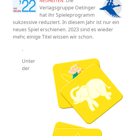
Die
NEUHEITEN.
Verlagsgruppe Oetinger
hat ihr Spieleprogramm
sukzessive reduziert. In diesem Jahr ist nur ein
neues Spiel erschienen. 2023 sind es wieder
mehr, einige Titel wissen wir schon.
.
Unter
der