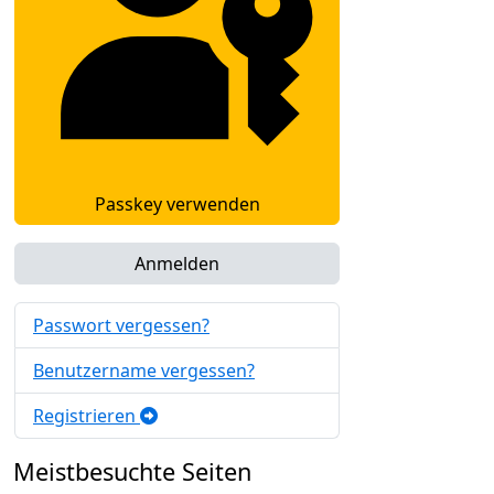
Passkey verwenden
Anmelden
Passwort vergessen?
Benutzername vergessen?
Registrieren
Meistbesuchte Seiten