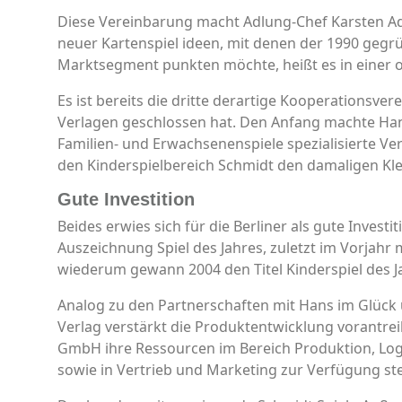
Diese Vereinbarung macht Adlung-Chef Karsten Adl
neuer Kartenspiel ideen, mit denen der 1990 gegr
Marktsegment punkten möchte, heißt es in einer o
Es ist bereits die dritte derartige Kooperationsve
Verlagen geschlossen hat. Den Anfang machte Han
Familien- und Erwachsenenspiele spezialisierte Ve
den Kinderspielbereich Schmidt den damaligen Klei
Gute Investition
Beides erwies sich für die Berliner als gute Invest
Auszeichnung Spiel des Jahres, zuletzt im Vorjahr 
wiederum gewann 2004 den Titel Kinderspiel des J
Analog zu den Partnerschaften mit Hans im Glück 
Verlag verstärkt die Produktentwicklung vorantre
GmbH ihre Ressourcen im Bereich Produktion, Logi
sowie in Vertrieb und Marketing zur Verfügung ste