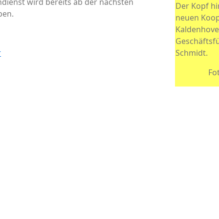
dienst wird bereits ab der nächsten
Der Kopf hi
ben.
neuen Koope
Kaldenhove
Geschäftsf
r
Schmidt.
Fo