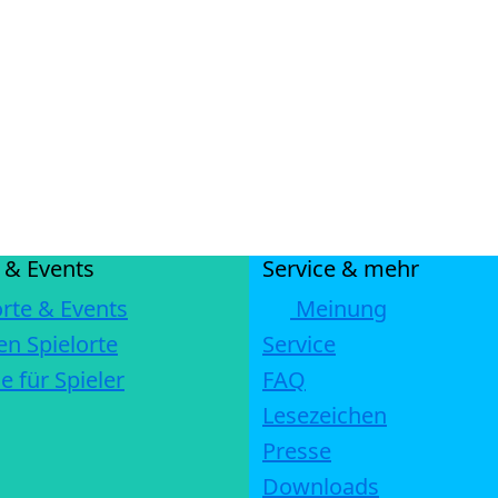
e
e & Events
Service & mehr
rte & Events
Meinung
en Spielorte
Service
 für Spieler
FAQ
Lesezeichen
Presse
Downloads