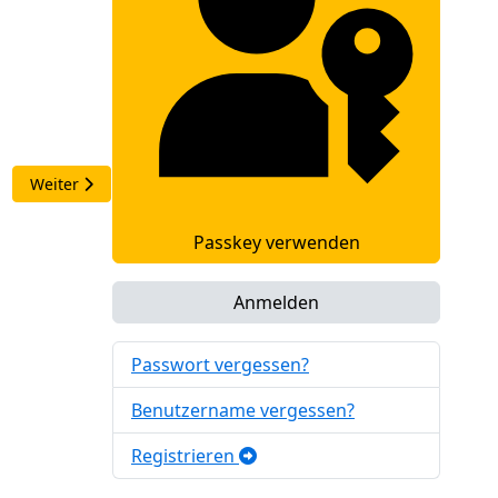
Nächster Beitrag: Brettspiel auf der Nintendo DS
Weiter
Passkey verwenden
Anmelden
Passwort vergessen?
Benutzername vergessen?
Registrieren