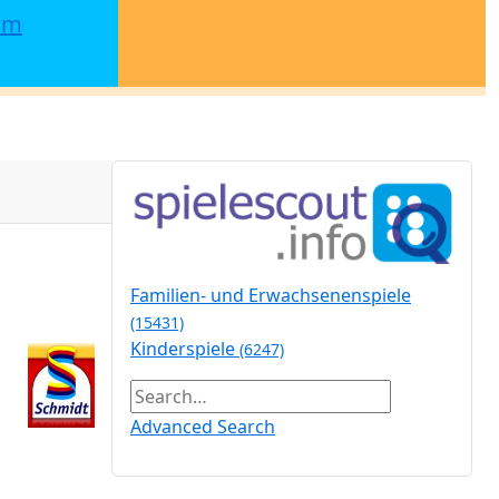
um
Familien- und Erwachsenenspiele
(15431)
Kinderspiele
(6247)
Advanced Search