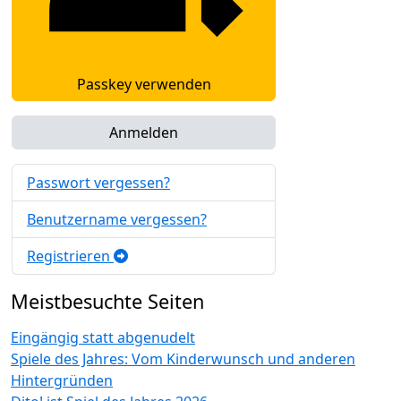
Passkey verwenden
Anmelden
Passwort vergessen?
Benutzername vergessen?
Registrieren
Meistbesuchte Seiten
Eingängig statt abgenudelt
Spiele des Jahres: Vom Kinderwunsch und anderen
Hintergründen