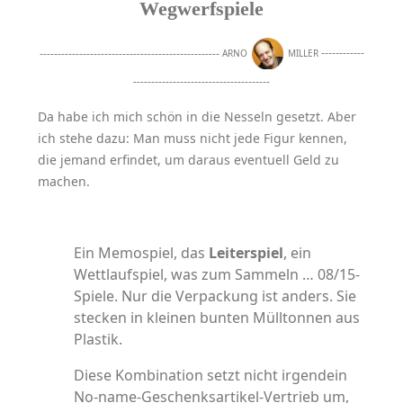
Wegwerfspiele
-
-----
-----
-----
----
----
-----
-
-
----
-----
-----
-----
-----
-----
--
ARNO
MILLER
---
-----
-----
----
-
-
--
---
----
-----
-----
Da habe ich mich schön in die Nesseln gesetzt. Aber
ich stehe dazu: Man muss nicht jede Figur kennen,
die jemand erfindet, um daraus
eventuell
Geld zu
machen.
Ein Memospiel, das
Leiterspiel
, ein
Wettlaufspiel, was zum Sammeln … 08/15-
Spiele. Nur die Verpackung ist anders. Sie
stecken in kleinen bunten Mülltonnen aus
Plastik.
Diese Kombination setzt nicht irgendein
No-name-Geschenksartikel-Vertrieb um,