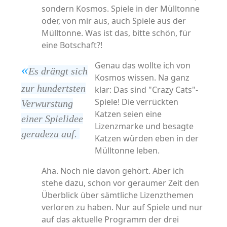
sondern Kosmos. Spiele in der Mülltonne
oder, von mir aus, auch Spiele aus der
Mülltonne. Was ist das, bitte schön, für
eine Botschaft?!
Genau das wollte ich von
«
Es drängt sich
Kosmos wissen. Na ganz
zur hundertsten
klar: Das sind "Crazy Cats"-
Spiele! Die verrückten
Verwurstung
Katzen seien eine
einer Spielidee
Lizenzmarke und besagte
geradezu auf.
Katzen würden eben in der
Mülltonne leben.
Aha. Noch nie davon gehört. Aber ich
stehe dazu, schon vor geraumer Zeit den
Überblick über sämtliche Lizenzthemen
verloren zu haben. Nur auf Spiele und nur
auf das aktuelle Programm der drei