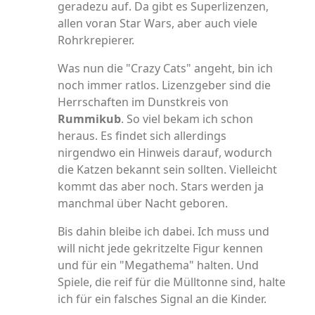
geradezu auf. Da gibt es Superlizenzen,
allen voran Star Wars, aber auch viele
Rohrkrepierer.
Was nun die "Crazy Cats" angeht, bin ich
noch immer ratlos. Lizenzgeber sind die
Herrschaften im Dunstkreis von
Rummikub
. So viel bekam ich schon
heraus. Es findet sich allerdings
nirgendwo ein Hinweis darauf, wodurch
die Katzen bekannt sein sollten. Vielleicht
kommt das aber noch. Stars werden ja
manchmal über Nacht geboren.
Bis dahin bleibe ich dabei. Ich muss und
will nicht jede gekritzelte Figur kennen
und für ein "Megathema" halten. Und
Spiele, die reif für die Mülltonne sind, halte
ich für ein falsches Signal an die Kinder.