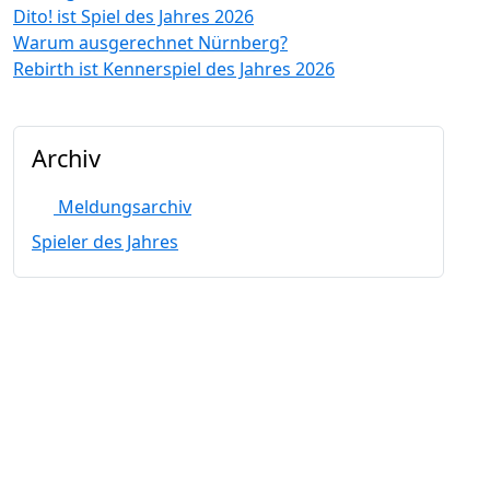
Dito! ist Spiel des Jahres 2026
Warum ausgerechnet Nürnberg?
Rebirth ist Kennerspiel des Jahres 2026
Archiv
Meldungsarchiv
Spieler des Jahres