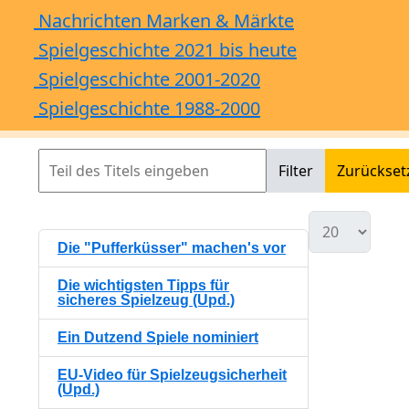
Nachrichten Marken & Märkte
Spielgeschichte 2021 bis heute
Spielgeschichte 2001-2020
Spielgeschichte 1988-2000
Filter
Zurückset
Die "Pufferküsser" machen's vor
Die wichtigsten Tipps für
sicheres Spielzeug (Upd.)
Ein Dutzend Spiele nominiert
EU-Video für Spielzeugsicherheit
(Upd.)