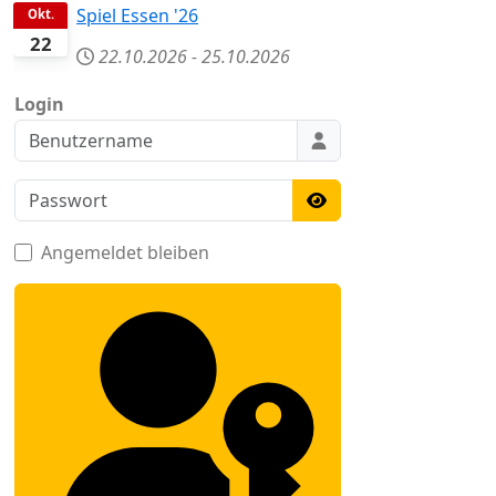
Spiel Essen '26
Okt.
22
22.10.2026
-
25.10.2026
Login
Benutzername
Passwort
Passwort anzeigen
Angemeldet bleiben