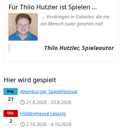
Für Thilo Hutzler ist Spielen …
... Vordringen in Galaxien, die nie
ein Mensch zuvor gesehen hat!
Thilo Hutzler, Spieleautor
Hier wird gespielt
Altenburger Spielefestival
Aug.
21
21.8.2026
-
23.8.2026
Hobbymesse Leipzig
Okt.
2
2.10.2026
-
4.10.2026