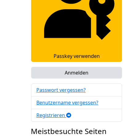
Passkey verwenden
Anmelden
Passwort vergessen?
Benutzername vergessen?
Registrieren
Meistbesuchte Seiten