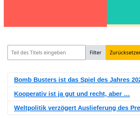
Filter
Zurücksetze
Bomb Busters ist das Spiel des Jahres 20
Kooperativ ist ja gut und recht, aber …
Weltpolitik verzögert Auslieferung des Pre