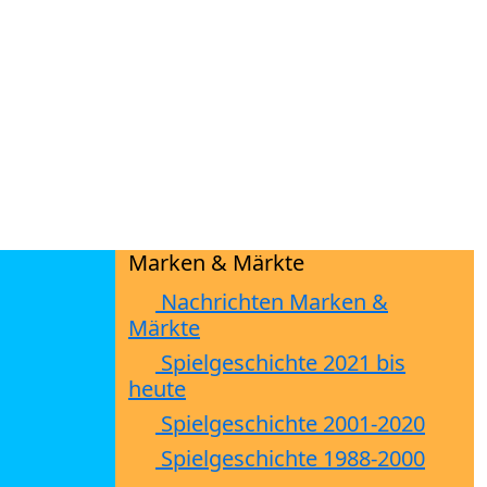
Marken & Märkte
Nachrichten Marken &
Märkte
Spielgeschichte 2021 bis
heute
Spielgeschichte 2001-2020
Spielgeschichte 1988-2000