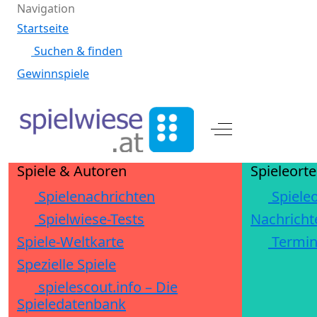
Navigation
Startseite
Suchen & finden
Gewinnspiele
Off-Canvas Toggl
Spiele & Autoren
Spieleort
Spielenachrichten
Spieleo
Spielwiese-Tests
Nachricht
Spiele-Weltkarte
Termine
Spezielle Spiele
spielescout.info – Die
Spieledatenbank