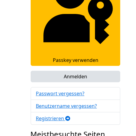
Passkey verwenden
Anmelden
Passwort vergessen?
Benutzername vergessen?
Registrieren
Meistbesuchte Seiten