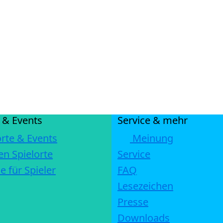
e
e & Events
Service & mehr
rte & Events
Meinung
en Spielorte
Service
 für Spieler
FAQ
Lesezeichen
Presse
Downloads