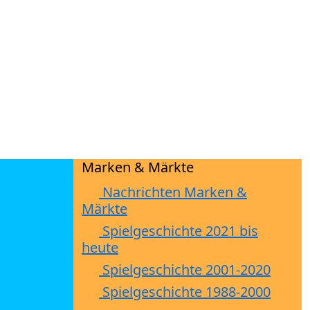
Marken & Märkte
Nachrichten Marken &
Märkte
Spielgeschichte 2021 bis
heute
Spielgeschichte 2001-2020
Spielgeschichte 1988-2000