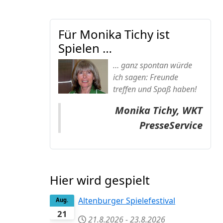
Für Monika Tichy ist
Spielen …
… ganz spontan würde
ich sagen: Freunde
treffen und Spaß haben!
Monika Tichy, WKT
PresseService
Hier wird gespielt
Altenburger Spielefestival
Aug.
21
21.8.2026
-
23.8.2026