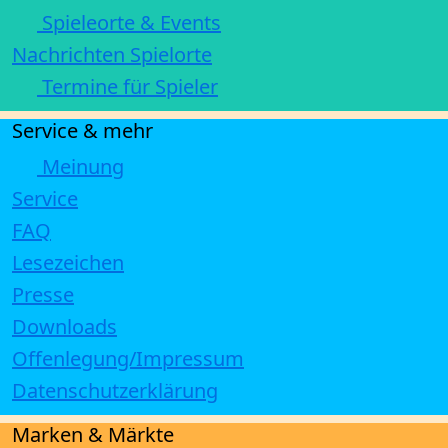
Spieleorte & Events
Nachrichten Spielorte
Termine für Spieler
Service & mehr
Meinung
Service
FAQ
Lesezeichen
Presse
Downloads
Offenlegung/Impressum
Datenschutzerklärung
Marken & Märkte