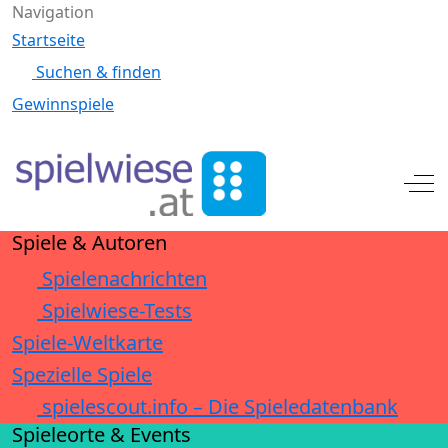
Navigation
Startseite
Suchen & finden
Gewinnspiele
Off
Spiele & Autoren
Spielenachrichten
Spielwiese-Tests
Spiele-Weltkarte
Spezielle Spiele
spielescout.info – Die Spieledatenbank
Spieleorte & Events