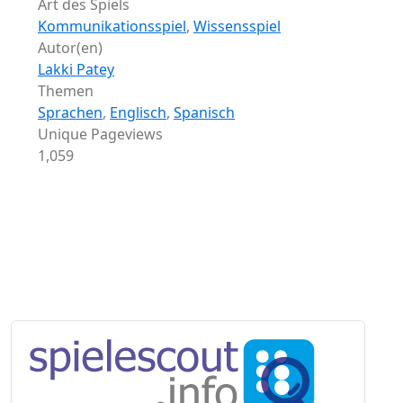
Art des Spiels
Kommunikationsspiel
,
Wissensspiel
Autor(en)
Lakki Patey
Themen
Sprachen
,
Englisch
,
Spanisch
Unique Pageviews
1,059