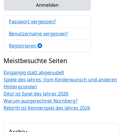
Anmelden
Passwort vergessen?
Benutzername vergessen?
Registrieren
Meistbesuchte Seiten
Eingängig statt abgenudelt
Spiele des Jahres: Vom Kinderwunsch und anderen
Hintergründen
Dito! ist Spiel des Jahres 2026
Warum ausgerechnet Nürnberg?
Rebirth ist Kennerspiel des Jahres 2026
Archiv