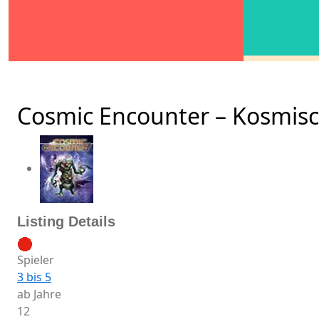
Cosmic Encounter – Kosmisc
Listing Details
Spieler
3 bis 5
ab Jahre
12