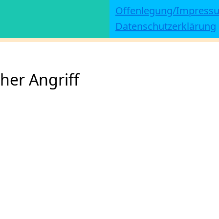
Offenlegung/Impress
Datenschutzerklärung
her Angriff