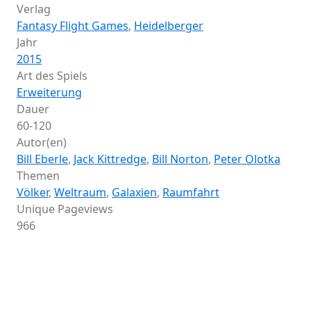
Verlag
Fantasy Flight Games
,
Heidelberger
Jahr
2015
Art des Spiels
Erweiterung
Dauer
60-120
Autor(en)
Bill Eberle
,
Jack Kittredge
,
Bill Norton
,
Peter Olotka
Themen
Völker
,
Weltraum
,
Galaxien
,
Raumfahrt
Unique Pageviews
966