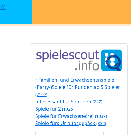
um
• Familien- und Erwachsenenspiele
(Party-)Spiele für Runden ab 5 Spieler
(2107)
Interessant für Senioren
(247)
Spiele für 2
(1025)
Spiele für Erwachsene(re)
(1039)
Spiele fürs Urlaubsgepäck
(334)