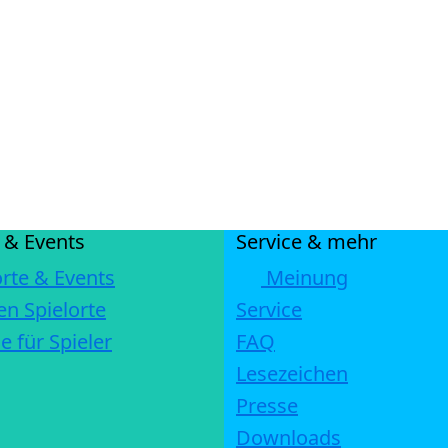
e
e & Events
Service & mehr
rte & Events
Meinung
en Spielorte
Service
 für Spieler
FAQ
Lesezeichen
Presse
Downloads