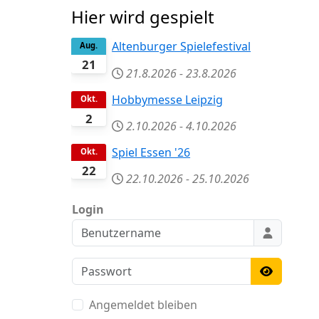
Hier wird gespielt
Altenburger Spielefestival
Aug.
21
21.8.2026
-
23.8.2026
Hobbymesse Leipzig
Okt.
2
2.10.2026
-
4.10.2026
Spiel Essen '26
Okt.
22
22.10.2026
-
25.10.2026
Login
Benutzername
Passwort
Passwort
Angemeldet bleiben