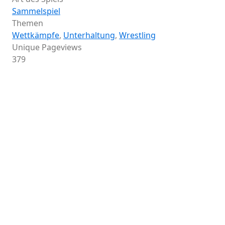
Sammelspiel
Themen
Wettkämpfe
,
Unterhaltung
,
Wrestling
Unique Pageviews
379