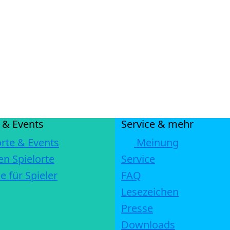
e
e & Events
Service & mehr
rte & Events
Meinung
en Spielorte
Service
 für Spieler
FAQ
Lesezeichen
Presse
Downloads