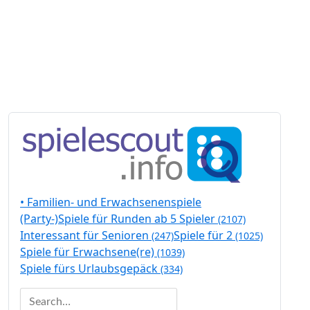
• Familien- und Erwachsenenspiele
(Party-)Spiele für Runden ab 5 Spieler
(2107)
Interessant für Senioren
Spiele für 2
(247)
(1025)
Spiele für Erwachsene(re)
(1039)
Spiele fürs Urlaubsgepäck
(334)