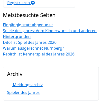
Registrieren
Meistbesuchte Seiten
Eingängig statt abgenudelt
Spiele des Jahres: Vom Kinderwunsch und anderen
Hintergründen
Dito! ist Spiel des Jahres 2026
Warum ausgerechnet Nürnberg?
Rebirth ist Kennerspiel des Jahres 2026
Archiv
Meldungsarchiv
Spieler des Jahres