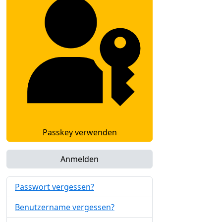
Passkey verwenden
Anmelden
Passwort vergessen?
Benutzername vergessen?