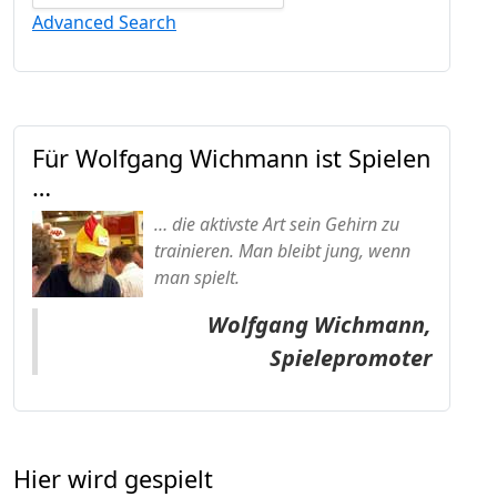
Advanced Search
Für Wolfgang Wichmann ist Spielen
…
… die aktivste Art sein Gehirn zu
trainieren. Man bleibt jung, wenn
man spielt.
Wolfgang Wichmann,
Spielepromoter
Hier wird gespielt