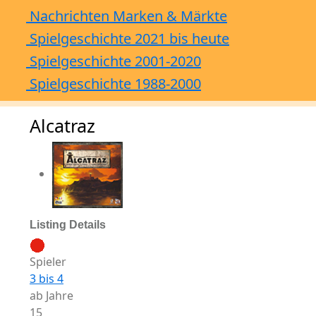
Nachrichten Marken & Märkte
Spielgeschichte 2021 bis heute
Spielgeschichte 2001-2020
Spielgeschichte 1988-2000
Alcatraz
Listing Details
Spieler
3 bis 4
ab Jahre
15