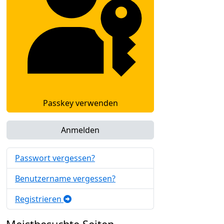
Passkey verwenden
Anmelden
Passwort vergessen?
Benutzername vergessen?
Registrieren