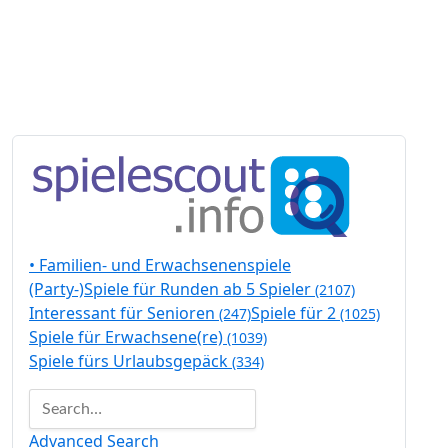
• Familien- und Erwachsenenspiele
(Party-)Spiele für Runden ab 5 Spieler
(2107)
Interessant für Senioren
Spiele für 2
(247)
(1025)
Spiele für Erwachsene(re)
(1039)
Spiele fürs Urlaubsgepäck
(334)
Advanced Search