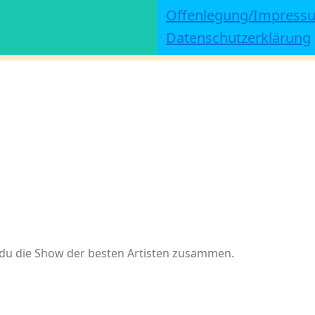
Offenlegung/Impress
Datenschutzerklärung
t du die Show der besten Artisten zusammen.