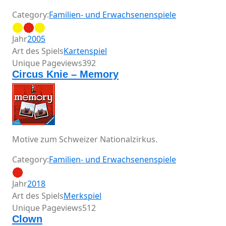
Category:
Familien- und Erwachsenenspiele
Jahr
2005
Art des Spiels
Kartenspiel
Unique Pageviews
392
Circus Knie – Memory
Motive zum Schweizer Nationalzirkus.
Category:
Familien- und Erwachsenenspiele
Jahr
2018
Art des Spiels
Merkspiel
Unique Pageviews
512
Clown