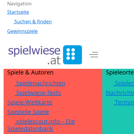
Navigation
Startseite
Suchen & finden
Gewinnspiele
Off-Canvas Toggl
Spiele & Autoren
Spieleort
Spielenachrichten
Spieleo
Spielwiese-Tests
Nachricht
Spiele-Weltkarte
Termine
Spezielle Spiele
spielescout.info – Die
Spieledatenbank