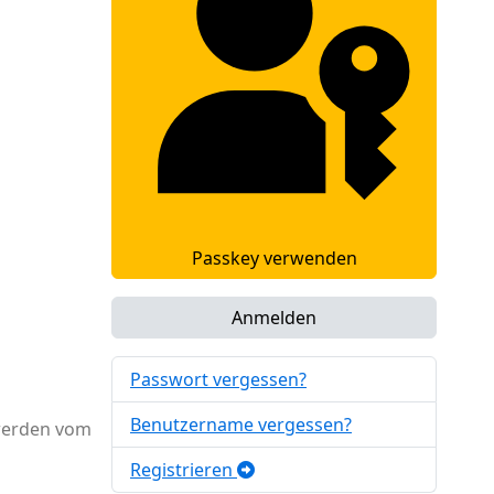
Passkey verwenden
Anmelden
Passwort vergessen?
Benutzername vergessen?
 werden vom
Registrieren