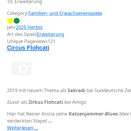
10. Erweiterung
Category:
Familien- und Erwachsenenspiele
Jahr
2025 Herbst
Art des Spiels
Erweiterung
Unique Pageviews
121
Circus Flohcati
2019 mit neuem Thema als
Sakradi
bei Süddeutsche Ze
Zuvor als
Zirkus Flohcati
bei Amigo
Hier hat Reiner Knizia seine
Katzenjammer-Blues
-Idee
verdeckten Stapel
...
Weiterlesen …