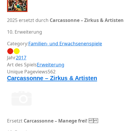
2025 ersetzt durch
Carcassonne – Zirkus & Artisten
10. Erweiterung
Category:
Familien- und Erwachsenenspiele
Jahr
2017
Art des Spiels
Erweiterung
Unique Pageviews
562
Carcassonne – Zirkus & Artisten
Ersetzt
Carcassonne – Manege frei!