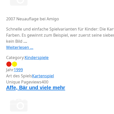
2007 Neuauflage bei Amigo
Schnelle und einfache Spielvarianten für Kinder: Die Ka
Farben. Es gewinnt zum Beispiel, wer zuerst seine siebe
kein Bild
...
Weiterlesen …
Category:
Kinderspiele
Jahr
1999
Art des Spiels
Kartenspiel
Unique Pageviews
400
Affe, Bär und viele mehr