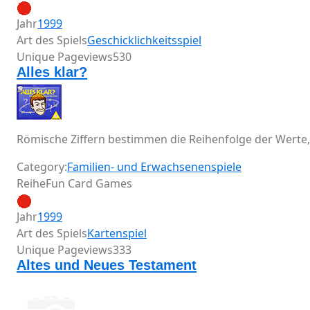
Jahr
1999
Art des Spiels
Geschicklichkeitsspiel
Unique Pageviews
530
Alles klar?
Römische Ziffern bestimmen die Reihenfolge der Werte, 
Category:
Familien- und Erwachsenenspiele
Reihe
Fun Card Games
Jahr
1999
Art des Spiels
Kartenspiel
Unique Pageviews
333
Altes und Neues Testament