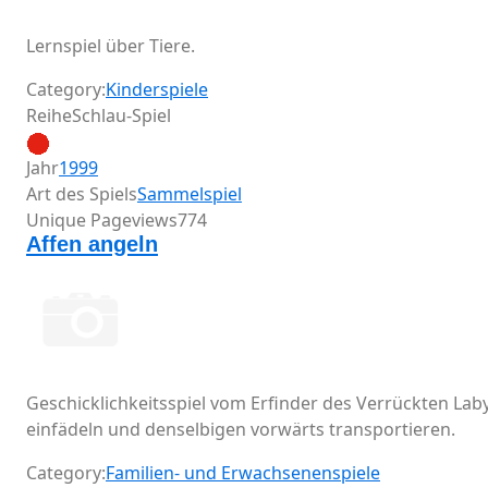
Lernspiel über Tiere.
Category:
Kinderspiele
Reihe
Schlau-Spiel
Jahr
1999
Art des Spiels
Sammelspiel
Unique Pageviews
774
Affen angeln
Geschicklichkeitsspiel vom Erfinder des Verrückten Lab
einfädeln und denselbigen vorwärts transportieren.
Category:
Familien- und Erwachsenenspiele