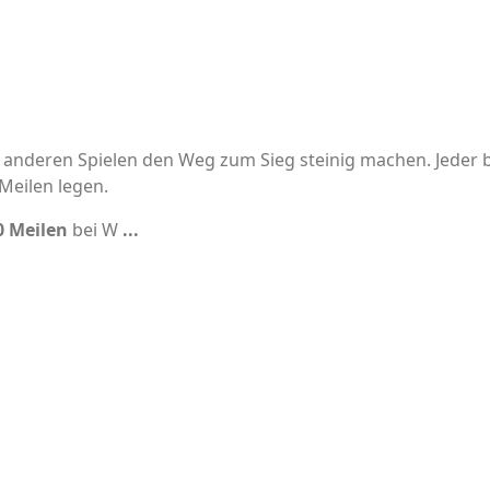
von anderen Spielen den Weg zum Sieg steinig machen. Jede
Meilen legen.
0 Meilen
bei W
...