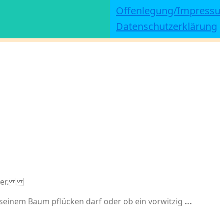
Offenlegung/Impress
Datenschutzerklärung
rger.
n seinem Baum pflücken darf oder ob ein vorwitzig
...