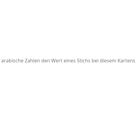
arabische Zahlen den Wert eines Stichs bei diesem Kartens