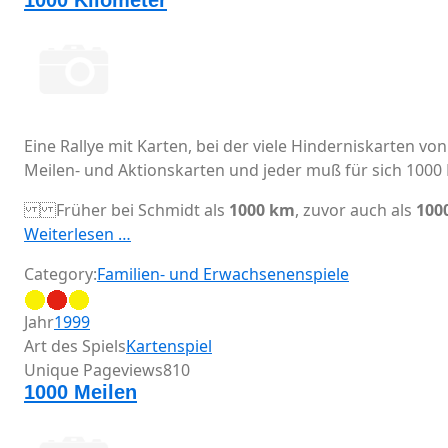
Eine Rallye mit Karten, bei der viele Hinderniskarten 
Meilen- und Aktionskarten und jeder muß für sich 1000 
Früher bei Schmidt als
1000 km
, zuvor auch als
100
Weiterlesen …
Category:
Familien- und Erwachsenenspiele
Jahr
1999
Art des Spiels
Kartenspiel
Unique Pageviews
810
1000 Meilen