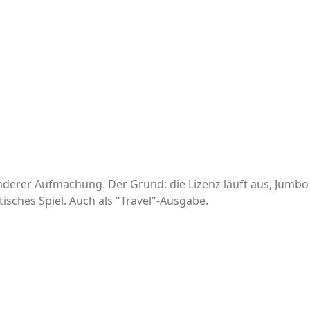
derer Aufmachung. Der Grund: die Lizenz läuft aus, Jumb
sches Spiel. Auch als "Travel"-Ausgabe.