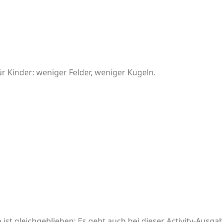
r Kinder: weniger Felder, weniger Kugeln.
p ist gleichgeblieben: Es geht auch bei dieser Activity-Ausg