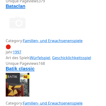
Unique Pageviews
379
Bataclan
Category:
Familien- und Erwachsenenspiele
Jahr
1997
Art des Spiels
Würfelspiel
,
Geschicklichkeitsspiel
Unique Pageviews
168
Batik classic
Category:
Familien- und Erwachsenenspiele