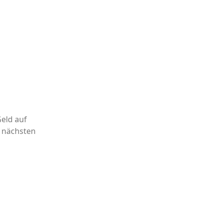
Geld auf
m nächsten