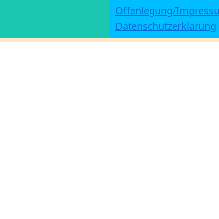
Offenlegung/Impress
Datenschutzerklärung