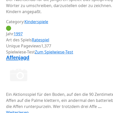
Wörter zu umschreiben, darzustellen oder zu zeichnen.
Kindern angepaßt.
Category:
Kinderspiele
Jahr
1997
Art des Spiels
Ratespiel
Unique Pageviews
1,377
Spielwiese-Test
Zum Spielwiese-Test
Affenjagd
Ein Aktionsspiel für den Boden, auf den die 90 Zentimet
Affen auf die Palme klettern, ein andermal den batterie
die Affen runterpurzeln. Wer trotzdem drei Affe
...
Weiterlesen …