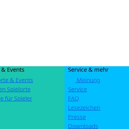
e
e & Events
Service & mehr
rte & Events
Meinung
en Spielorte
Service
 für Spieler
FAQ
Lesezeichen
Presse
Downloads