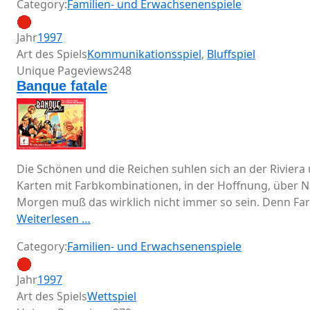
Category:
Familien- und Erwachsenenspiele
Jahr
1997
Art des Spiels
Kommunikationsspiel
,
Bluffspiel
Unique Pageviews
248
Banque fatale
Die Schönen und die Reichen suhlen sich an der Riviera 
Karten mit Farbkombinationen, in der Hoffnung, über 
Morgen muß das wirklich nicht immer so sein. Denn F
Weiterlesen …
Category:
Familien- und Erwachsenenspiele
Jahr
1997
Art des Spiels
Wettspiel