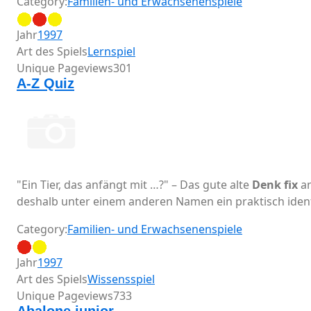
Category:
Familien- und Erwachsenenspiele
Jahr
1997
Art des Spiels
Lernspiel
Unique Pageviews
301
A-Z Quiz
"Ein Tier, das anfängt mit …?" – Das gute alte
Denk fix
an
deshalb unter einem anderen Namen ein praktisch identi
Category:
Familien- und Erwachsenenspiele
Jahr
1997
Art des Spiels
Wissensspiel
Unique Pageviews
733
Abalone junior