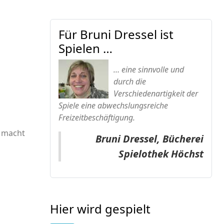
Für Bruni Dressel ist
Spielen …
… eine sinnvolle und
durch die
Verschiedenartigkeit der
Spiele eine abwechslungsreiche
Freizeitbeschäftigung.
o macht
Bruni Dressel, Bücherei
Spielothek Höchst
Hier wird gespielt