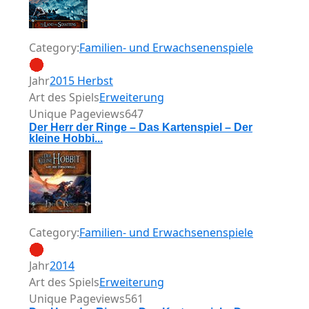
Category:
Familien- und Erwachsenenspiele
Jahr
2015 Herbst
Art des Spiels
Erweiterung
Unique Pageviews
647
Der Herr der Ringe – Das Kartenspiel – Der
kleine Hobbi...
Category:
Familien- und Erwachsenenspiele
Jahr
2014
Art des Spiels
Erweiterung
Unique Pageviews
561