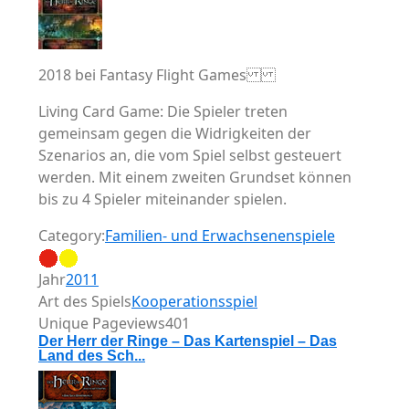
2018 bei Fantasy Flight Games
Living Card Game: Die Spieler treten
gemeinsam gegen die Widrigkeiten der
Szenarios an, die vom Spiel selbst gesteuert
werden. Mit einem zweiten Grundset können
bis zu 4 Spieler miteinander spielen.
Category:
Familien- und Erwachsenenspiele
Jahr
2011
Art des Spiels
Kooperationsspiel
Unique Pageviews
401
Der Herr der Ringe – Das Kartenspiel – Das
Land des Sch...