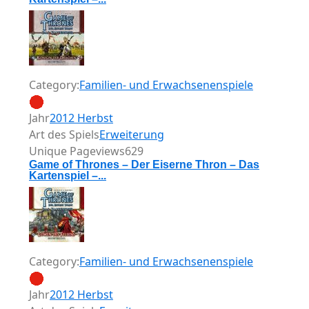
Category:
Familien- und Erwachsenenspiele
Jahr
2012 Herbst
Art des Spiels
Erweiterung
Unique Pageviews
629
Game of Thrones – Der Eiserne Thron – Das
Kartenspiel –...
Category:
Familien- und Erwachsenenspiele
Jahr
2012 Herbst