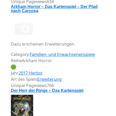
Unique Pageviews
634
Arkham Horror – Das Kartenspiel – Der Pfad
nach Carcosa
Dazu erscheinen Erweiterungen.
Category:
Familien- und Erwachsenenspiele
Reihe
Arkham Horror
Jahr
2017 Herbst
Art des Spiels
Erweiterung
Unique Pageviews
766
Der Herr der Ringe – Das Kartenspiel