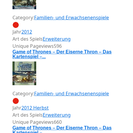
Category:
Familien- und Erwachsenenspiele
Jahr
2012
Art des Spiels
Erweiterung
Unique Pageviews
596
Game of Thrones – Der Eiserne Thron – Das
Kartenspiel –...
Category:
Familien- und Erwachsenenspiele
Jahr
2012 Herbst
Art des Spiels
Erweiterung
Unique Pageviews
660
Game of Thrones – Der Eiserne Thron – Das
Kartenspiel –...