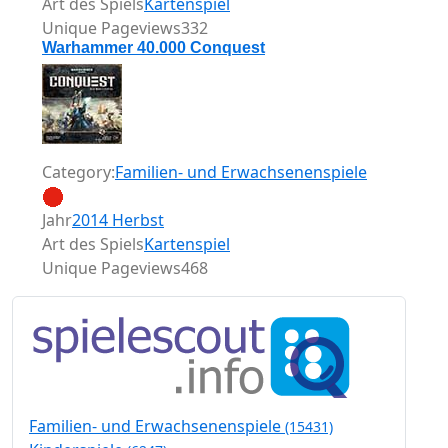
Art des Spiels
Kartenspiel
Unique Pageviews
332
Warhammer 40.000 Conquest
Category:
Familien- und Erwachsenenspiele
Jahr
2014 Herbst
Art des Spiels
Kartenspiel
Unique Pageviews
468
Familien- und Erwachsenenspiele
(15431)