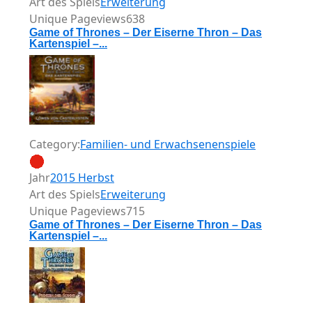
Art des Spiels
Erweiterung
Unique Pageviews
638
Game of Thrones – Der Eiserne Thron – Das
Kartenspiel –...
Category:
Familien- und Erwachsenenspiele
Jahr
2015 Herbst
Art des Spiels
Erweiterung
Unique Pageviews
715
Game of Thrones – Der Eiserne Thron – Das
Kartenspiel –...