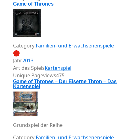
Game of Thrones
Category:
Familien- und Erwachsenenspiele
Jahr
2013
Art des Spiels
Kartenspiel
Unique Pageviews
475
Game of Thrones – Der Eiserne Thron – Das
Kartenspiel
Grundspiel der Reihe
Category:
Familien- und Erwachsenenspiele