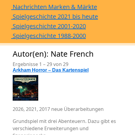
Nachrichten Marken & Märkte
Spielgeschichte 2021 bis heute
Spielgeschichte 2001-2020
Spielgeschichte 1988-2000
Autor(en):
Nate French
Ergebnisse 1 – 29 von 29
Arkham Horror – Das Kartenspiel
2026, 2021, 2017 neue Überarbeitungen
Grundspiel mit drei Abenteuern. Dazu gibt es
verschiedene Erweiterungen und