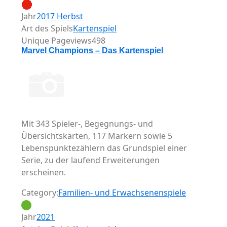
Jahr
2017 Herbst
Art des Spiels
Kartenspiel
Unique Pageviews
498
Marvel Champions – Das Kartenspiel
Mit 343 Spieler-, Begegnungs- und
Übersichtskarten, 117 Markern sowie 5
Lebenspunktezählern das Grundspiel einer
Serie, zu der laufend Erweiterungen
erscheinen.
Category:
Familien- und Erwachsenenspiele
Jahr
2021