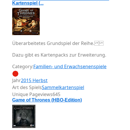
Kartenspiel (...
Überarbeitetes Grundspiel der Reihe.
Dazu gibt es Kartenpacks zur Erweiterung.
Category:
Familien- und Erwachsenenspiele
Jahr
2015 Herbst
Art des Spiels
Sammelkartenspiel
Unique Pageviews
645
Game of Thrones (HBO-Edition)