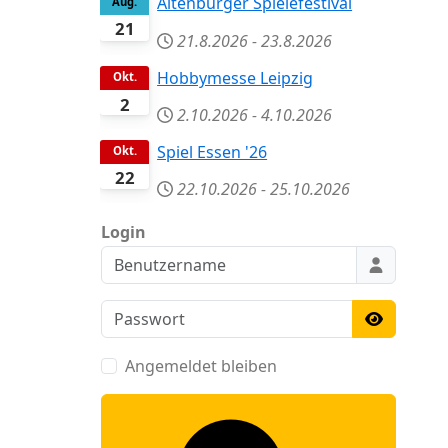
Altenburger Spielefestival
Aug.
21
21.8.2026
-
23.8.2026
Hobbymesse Leipzig
Okt.
2
2.10.2026
-
4.10.2026
Spiel Essen '26
Okt.
22
22.10.2026
-
25.10.2026
Login
Benutzername
Passwort
Passwort
Angemeldet bleiben