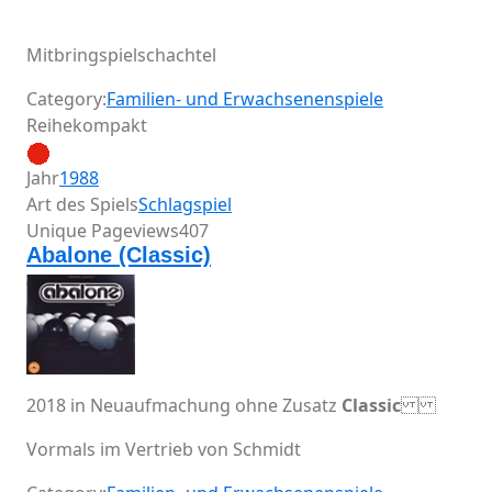
Mitbringspielschachtel
Category:
Familien- und Erwachsenenspiele
Reihe
kompakt
Jahr
1988
Art des Spiels
Schlagspiel
Unique Pageviews
407
Abalone (Classic)
2018 in Neuaufmachung ohne Zusatz
Classic
Vormals im Vertrieb von Schmidt