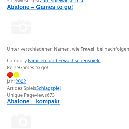
Spielwiese-Test
Zum Spielwiese-Test
Abalone – Games to go!
Unter verschiedenen Namen, wie
Travel
, bei nachfolg
Category:
Familien- und Erwachsenenspiele
Reihe
Games to go!
Jahr
2002
Art des Spiels
Schlagspiel
Unique Pageviews
673
Abalone – kompakt