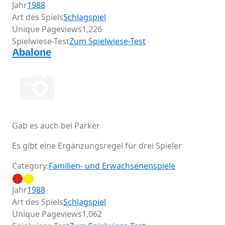
Jahr
1988
Art des Spiels
Schlagspiel
Unique Pageviews
1,226
Spielwiese-Test
Zum Spielwiese-Test
Abalone
Gab es auch bei Parker
Es gibt eine Ergänzungsregel für drei Spieler
Category:
Familien- und Erwachsenenspiele
Jahr
1988
Art des Spiels
Schlagspiel
Unique Pageviews
1,062