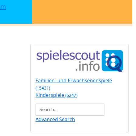
um
Familien- und Erwachsenenspiele
(15431)
Kinderspiele
(6247)
Advanced Search