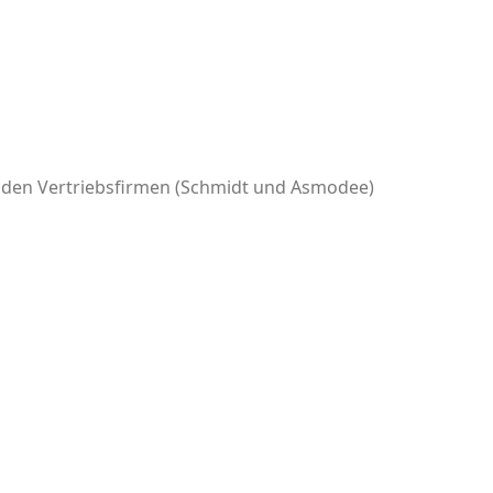
enden Vertriebsfirmen (Schmidt und Asmodee)