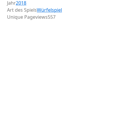
Jahr
2018
Art des Spiels
Würfelspiel
Unique Pageviews
557