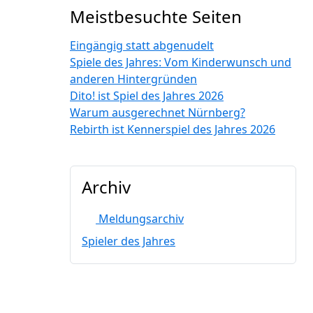
Meistbesuchte Seiten
Eingängig statt abgenudelt
Spiele des Jahres: Vom Kinderwunsch und
anderen Hintergründen
Dito! ist Spiel des Jahres 2026
Warum ausgerechnet Nürnberg?
Rebirth ist Kennerspiel des Jahres 2026
Archiv
Meldungsarchiv
Spieler des Jahres