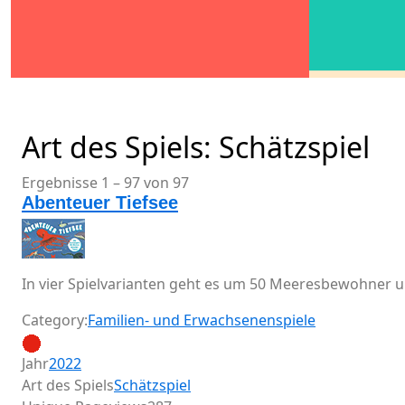
Art des Spiels:
Schätzspiel
Ergebnisse 1 – 97 von 97
Abenteuer Tiefsee
In vier Spielvarianten geht es um 50 Meeresbewohner un
Category:
Familien- und Erwachsenenspiele
Jahr
2022
Art des Spiels
Schätzspiel