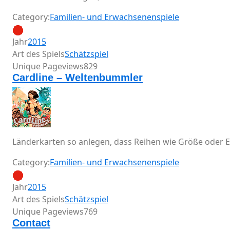
Category:
Familien- und Erwachsenenspiele
Jahr
2015
Art des Spiels
Schätzspiel
Unique Pageviews
829
Cardline – Weltenbummler
Länderkarten so anlegen, dass Reihen wie Größe oder
Category:
Familien- und Erwachsenenspiele
Jahr
2015
Art des Spiels
Schätzspiel
Unique Pageviews
769
Contact