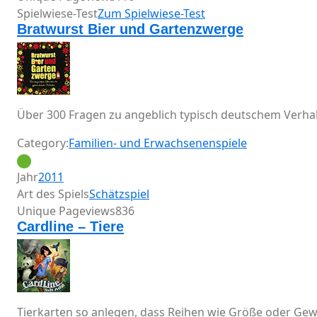
Spielwiese-Test
Zum Spielwiese-Test
Bratwurst Bier und Gartenzwerge
Über 300 Fragen zu angeblich typisch deutschem Verha
Category:
Familien- und Erwachsenenspiele
Jahr
2011
Art des Spiels
Schätzspiel
Unique Pageviews
836
Cardline – Tiere
Tierkarten so anlegen, dass Reihen wie Größe oder Ge