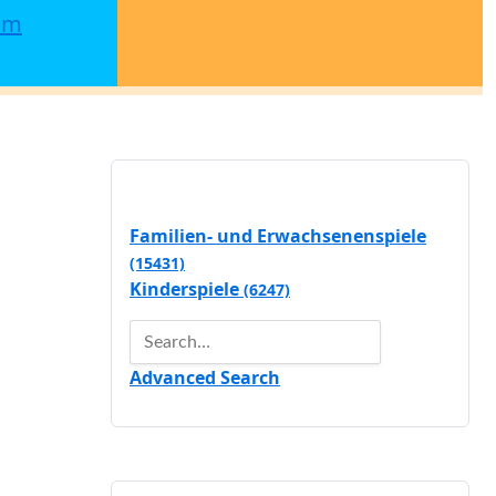
um
Familien- und Erwachsenenspiele
(15431)
Kinderspiele
(6247)
Advanced Search