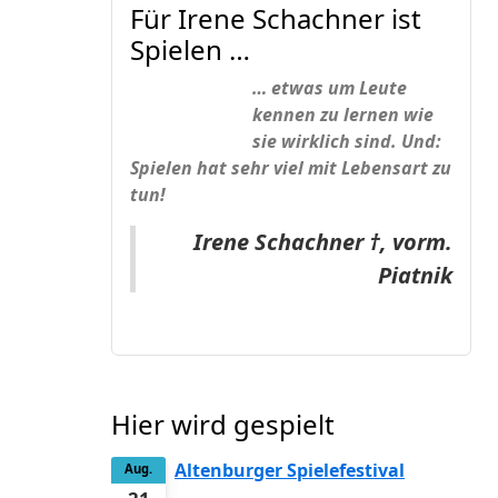
Für Irene Schachner ist
Spielen …
… etwas um Leute
kennen zu lernen wie
sie wirklich sind. Und:
Spielen hat sehr viel mit Lebensart zu
tun!
Irene Schachner †, vorm.
Piatnik
Hier wird gespielt
Altenburger Spielefestival
Aug.