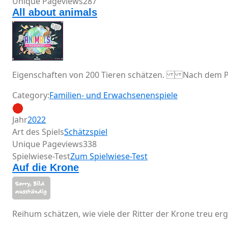
Unique Pageviews
287
All about animals
Eigenschaften von 200 Tieren schätzen. Nach dem P
Category:
Familien- und Erwachsenenspiele
Jahr
2022
Art des Spiels
Schätzspiel
Unique Pageviews
338
Spielwiese-Test
Zum Spielwiese-Test
Auf die Krone
Reihum schätzen, wie viele der Ritter der Krone treu er