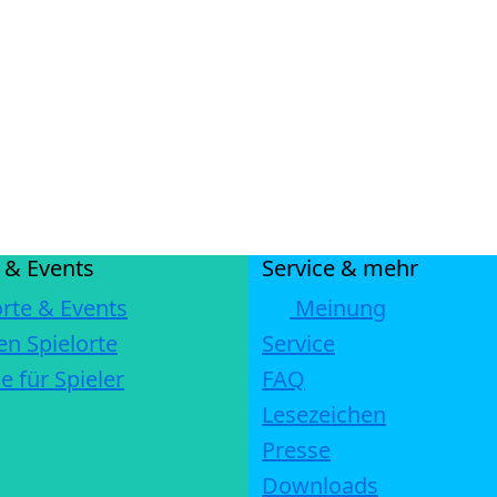
e
e & Events
Service & mehr
rte & Events
Meinung
en Spielorte
Service
 für Spieler
FAQ
Lesezeichen
Presse
Downloads