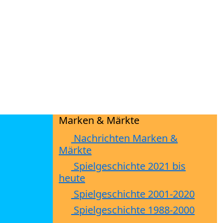
Marken & Märkte
Nachrichten Marken &
Märkte
Spielgeschichte 2021 bis
heute
Spielgeschichte 2001-2020
Spielgeschichte 1988-2000