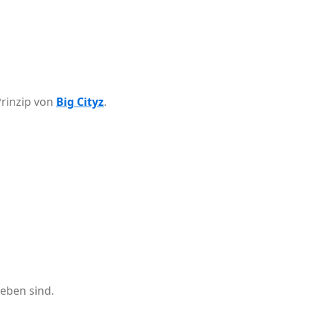
rinzip von
Big Cityz
.
geben sind.