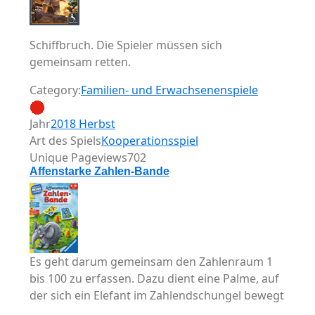
Schiffbruch. Die Spieler müssen sich
gemeinsam retten.
Category:
Familien- und Erwachsenenspiele
Jahr
2018 Herbst
Art des Spiels
Kooperationsspiel
Unique Pageviews
702
Affenstarke Zahlen-Bande
Es geht darum gemeinsam den Zahlenraum 1
bis 100 zu erfassen. Dazu dient eine Palme, auf
der sich ein Elefant im Zahlendschungel bewegt