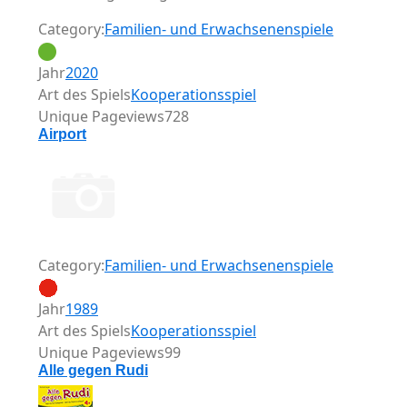
Category:
Familien- und Erwachsenenspiele
Jahr
2020
Art des Spiels
Kooperationsspiel
Unique Pageviews
728
Airport
Category:
Familien- und Erwachsenenspiele
Jahr
1989
Art des Spiels
Kooperationsspiel
Unique Pageviews
99
Alle gegen Rudi