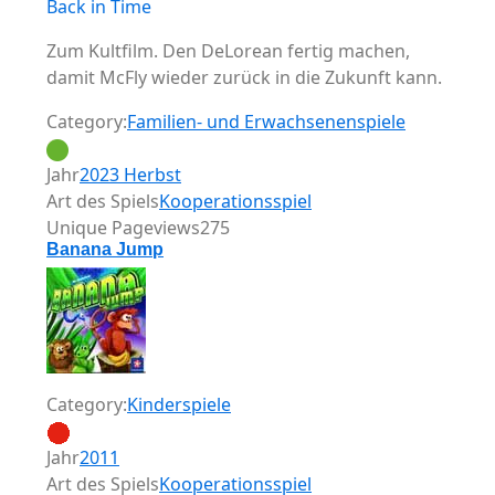
Zum Kultfilm. Den DeLorean fertig machen,
damit McFly wieder zurück in die Zukunft kann.
Category:
Familien- und Erwachsenenspiele
Jahr
2023 Herbst
Art des Spiels
Kooperationsspiel
Unique Pageviews
275
Banana Jump
Category:
Kinderspiele
Jahr
2011
Art des Spiels
Kooperationsspiel