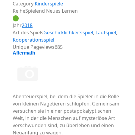
Category:
Kinderspiele
Reihe
Spielend Neues Lernen
Jahr
2018
Art des Spiels
Geschicklichkeitsspiel
,
Laufspiel
,
Kooperationsspiel
Unique Pageviews
685
Aftermath
Abenteuerspiel, bei dem die Spieler in die Rolle
von kleinen Nagetieren schlüpfen. Gemeinsam
versuchen sie in einer postapokalyptischen
Welt, in der die Menschen auf mysteriöse Art
verschwunden sind, zu überleben und einen
Neuanfang zu wagen.