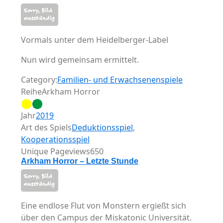
Vormals unter dem Heidelberger-Label
Nun wird gemeinsam ermittelt.
Category:
Familien- und Erwachsenenspiele
Reihe
Arkham Horror
Jahr
2019
Art des Spiels
Deduktionsspiel
,
Kooperationsspiel
Unique Pageviews
650
Arkham Horror – Letzte Stunde
Eine endlose Flut von Monstern ergießt sich
über den Campus der Miskatonic Universität.