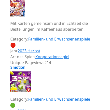
Mit Karten gemeinsam und in Echtzeit die
Bestellungen im Kaffeehaus abarbeiten.
Category:
Familien- und Erwachsenenspiele
Jahr
2023 Herbst
Art des Spiels
Kooperationsspiel
Unique Pageviews
214
3motion
Category:
Familien- und Erwachsenenspiele