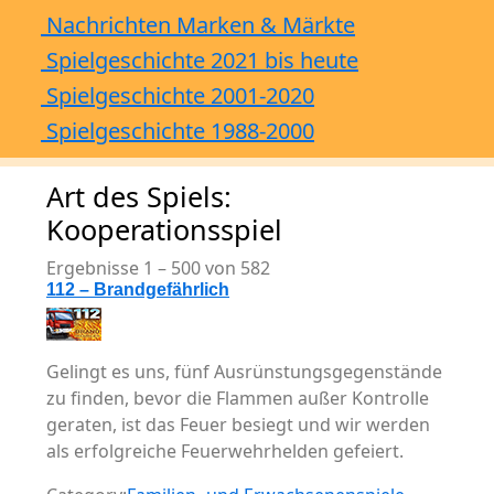
Nachrichten Marken & Märkte
Spielgeschichte 2021 bis heute
Spielgeschichte 2001-2020
Spielgeschichte 1988-2000
Art des Spiels:
Kooperationsspiel
Ergebnisse 1 – 500 von 582
112 – Brandgefährlich
Gelingt es uns, fünf Ausrünstungsgegenstände
zu finden, bevor die Flammen außer Kontrolle
geraten, ist das Feuer besiegt und wir werden
als erfolgreiche Feuerwehrhelden gefeiert.