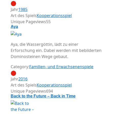
Jahr
1985
Art des Spiels
Kooperationsspiel
Unique Pageviews
55
Aya
Aya, die Wassergöttin, lädt zu einer
Erforschung ein. Dabei werden mit bebilderten
Dominosteinen Wege gebaut.
Category:
Familien- und Erwachsenenspiele
Jahr
2016
Art des Spiels
Kooperationsspiel
Unique Pageviews
694
Back to the Future – Back in Time