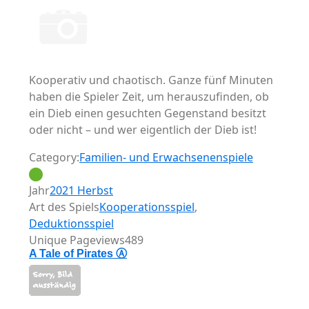
Kooperativ und chaotisch. Ganze fünf Minuten
haben die Spieler Zeit, um herauszufinden, ob
ein Dieb einen gesuchten Gegenstand besitzt
oder nicht – und wer eigentlich der Dieb ist!
Category:
Familien- und Erwachsenenspiele
Jahr
2021 Herbst
Art des Spiels
Kooperationsspiel
,
Deduktionsspiel
Unique Pageviews
489
A Tale of Pirates Ⓐ