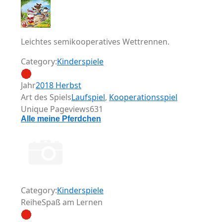
Leichtes semikooperatives Wettrennen.
Category:
Kinderspiele
Jahr
2018 Herbst
Art des Spiels
Laufspiel
,
Kooperationsspiel
Unique Pageviews
631
Alle meine Pferdchen
Category:
Kinderspiele
Reihe
Spaß am Lernen