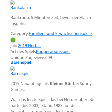
Bankraub. 5 Minuten Zeit, bevor der Alarm
losgeht.
Category:
Familien- und Erwachsenenspiele
Jahr
2019 Herbst
Art des Spiels
Kooperationsspiel
Unique Pageviews
609
Bärenspiel
2019 Neuauflage als
Kleiner Bär
bei Sunny
Games.
War das letzte Spiel, das bei Herder überlebt
hatte (bis 2003). Stand 1983 auf der
Auswahlliste zum Spiel des Jahres.