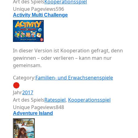
Art des Spiels
Kooperationsspiel
Unique Pageviews
596
Activity Multi Challenge
In dieser Version ist Kooperation gefragt, denn
gewinnen – oder verlieren – kann man nur
gemeinsam.
Category:
Familien- und Erwachsenenspiele
Jahr
2017
Art des Spiels
Ratespiel
,
Kooperationsspiel
Unique Pageviews
848
Adventure Island