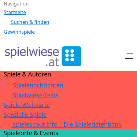
Navigation
Startseite
Suchen & finden
Gewinnspiele
Off
Spiele & Autoren
Spielenachrichten
Spielwiese-Tests
Spiele-Weltkarte
Spezielle Spiele
spielescout.info – Die Spieledatenbank
Spieleorte & Events