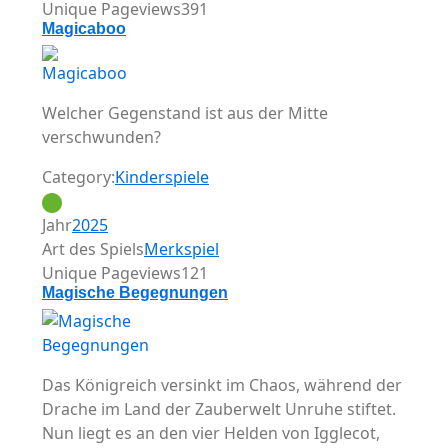
Unique Pageviews
391
Magicaboo
Welcher Gegenstand ist aus der Mitte
verschwunden?
Category:
Kinderspiele
Jahr
2025
Art des Spiels
Merkspiel
Unique Pageviews
121
Magische Begegnungen
Das Königreich versinkt im Chaos, während der
Drache im Land der Zauberwelt Unruhe stiftet.
Nun liegt es an den vier Helden von Igglecot,