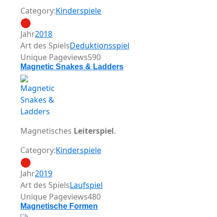
Category:
Kinderspiele
Jahr
2018
Art des Spiels
Deduktionsspiel
Unique Pageviews
590
Magnetic Snakes & Ladders
Magnetisches
Leiterspiel
.
Category:
Kinderspiele
Jahr
2019
Art des Spiels
Laufspiel
Unique Pageviews
480
Magnetische Formen