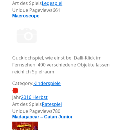
Art des Spiels
Legespiel
Unique Pageviews
661
Macroscope
Gucklochspiel, wie einst bei Dalli-Klick im
Fernsehen. 400 verschiedene Objekte lassen
reichlich Spielraum
Category:
Kinderspiele
Jahr
2016 Herbst
Art des Spiels
Ratespiel
Unique Pageviews
780
Madagascar – Catan Junior