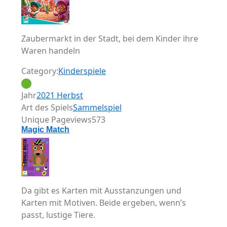
Zaubermarkt in der Stadt, bei dem Kinder ihre
Waren handeln
Category:
Kinderspiele
Jahr
2021 Herbst
Art des Spiels
Sammelspiel
Unique Pageviews
573
Magic Match
Da gibt es Karten mit Ausstanzungen und
Karten mit Motiven. Beide ergeben, wenn’s
passt, lustige Tiere.