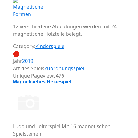
12 verschiedene Abbildungen werden mit 24
magnetische Holzteile belegt.
Category:
Kinderspiele
Jahr
2019
Art des Spiels
Zuordnungsspiel
Unique Pageviews
476
Magnetisches Reisespiel
Ludo und Leiterspiel Mit 16 magnetischen
Spielsteinen