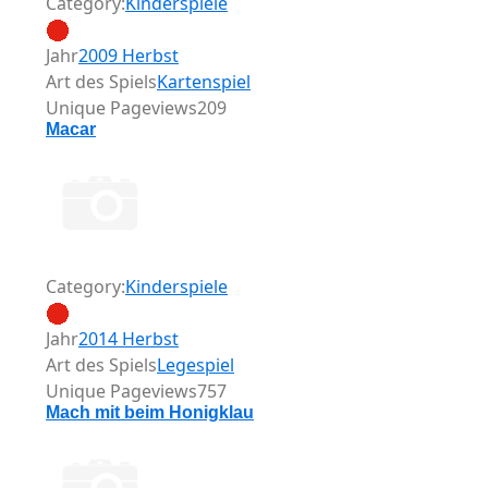
Category:
Kinderspiele
Jahr
2009 Herbst
Art des Spiels
Kartenspiel
Unique Pageviews
209
Macar
Category:
Kinderspiele
Jahr
2014 Herbst
Art des Spiels
Legespiel
Unique Pageviews
757
Mach mit beim Honigklau