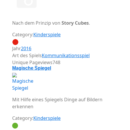
Nach dem Prinzip von
Story Cubes
.
Category:
Kinderspiele
Jahr
2016
Art des Spiels
Kommunikationsspiel
Unique Pageviews
748
Magische Spiegel
Mit Hilfe eines Spiegels Dinge auf Bildern
erkennen
Category:
Kinderspiele