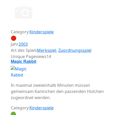
Category:
Kinderspiele
Jahr
2003
Art des Spiels
Merkspiel
,
Zuordnungsspiel
Unique Pageviews
14
Magic Rabbit
In maximal zweieinhalb Minuten müssen
gemeinsam Kaninchen den passenden Hütchen
zugeordnet werden.
Category:
Kinderspiele