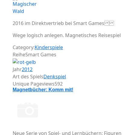
2016 im Direktvertrieb bei Smart Games
Wege logisch anlegen. Magnetisches Reisespiel
Category:
Kinderspiele
Reihe
Smart Games
Jahr
2012
Art des Spiels
Denkspiel
Unique Pageviews
592
Magnetbücher: Komm mit!
Neue Serie von Spiel- und Lernbüchern: Figuren