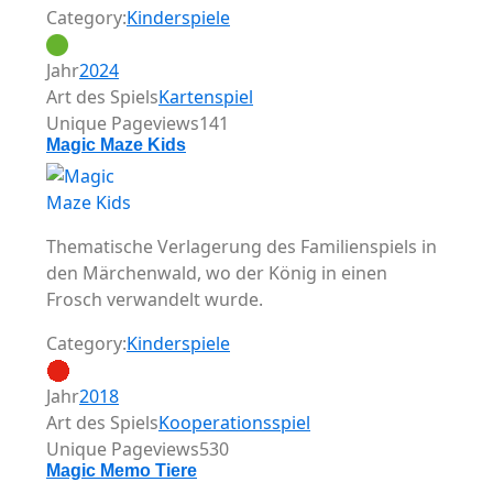
Category:
Kinderspiele
Jahr
2024
Art des Spiels
Kartenspiel
Unique Pageviews
141
Magic Maze Kids
Thematische Verlagerung des Familienspiels in
den Märchenwald, wo der König in einen
Frosch verwandelt wurde.
Category:
Kinderspiele
Jahr
2018
Art des Spiels
Kooperationsspiel
Unique Pageviews
530
Magic Memo Tiere