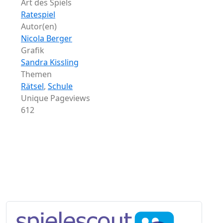
Art des Spiels
Ratespiel
Autor(en)
Nicola Berger
Grafik
Sandra Kissling
Themen
Rätsel
,
Schule
Unique Pageviews
612