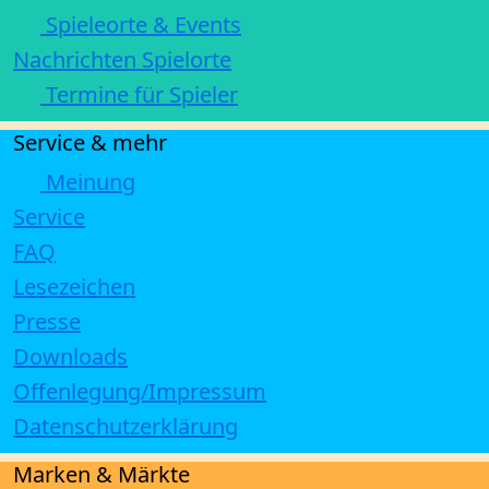
Spieleorte & Events
Nachrichten Spielorte
Termine für Spieler
Service & mehr
Meinung
Service
FAQ
Lesezeichen
Presse
Downloads
Offenlegung/Impressum
Datenschutzerklärung
Marken & Märkte