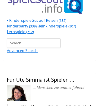
• Kinderspiele
Gut auf Reisen
(132)
Kinderparty
Kleinkinderspiele
(339)
(307)
Lernspiele
(712)
Advanced Search
Für Ute Simma ist Spielen …
… Menschen zusammenführen!