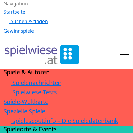
Navigation
Startseite
Suchen & finden
Gewinnspiele
Off
Spiele & Autoren
Spielenachrichten
Spielwiese-Tests
Spiele-Weltkarte
Spezielle Spiele
spielescout.info – Die Spieledatenbank
Spieleorte & Events