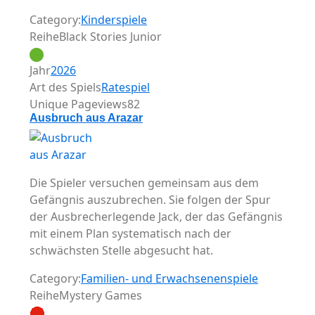
Category:
Kinderspiele
Reihe
Black Stories Junior
Jahr
2026
Art des Spiels
Ratespiel
Unique Pageviews
82
Ausbruch aus Arazar
Die Spieler versuchen gemeinsam aus dem
Gefängnis auszubrechen. Sie folgen der Spur
der Ausbrecherlegende Jack, der das Gefängnis
mit einem Plan systematisch nach der
schwächsten Stelle abgesucht hat.
Category:
Familien- und Erwachsenenspiele
Reihe
Mystery Games