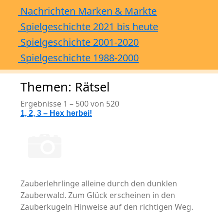
Nachrichten Marken & Märkte
Spielgeschichte 2021 bis heute
Spielgeschichte 2001-2020
Spielgeschichte 1988-2000
Themen:
Rätsel
Ergebnisse 1 – 500 von 520
1, 2, 3 – Hex herbei!
Zauberlehrlinge alleine durch den dunklen
Zauberwald. Zum Glück erscheinen in den
Zauberkugeln Hinweise auf den richtigen Weg.