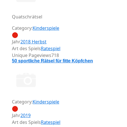
Quatschrätsel
Category:
Kinderspiele
Jahr
2018 Herbst
Art des Spiels
Ratespiel
Unique Pageviews
718
50 sportliche Rätsel für fitte Köpfchen
Category:
Kinderspiele
Jahr
2019
Art des Spiels
Ratespiel