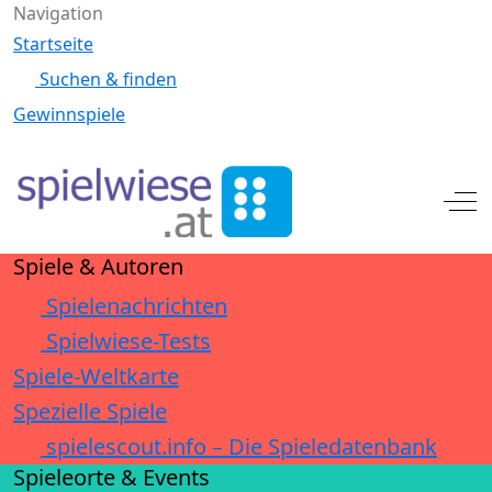
Navigation
Startseite
Suchen & finden
Gewinnspiele
Off
Spiele & Autoren
Spielenachrichten
Spielwiese-Tests
Spiele-Weltkarte
Spezielle Spiele
spielescout.info – Die Spieledatenbank
Spieleorte & Events