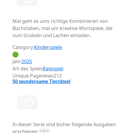
Mal geht es ums richtige Kombinieren von
Buchstaben, mal um kreative Wortspiele, die
zum Grübeln und Lachen einladen.
Category:
Kinderspiele
Jahr
2025
Art des Spiels
Ratespiel
Unique Pageviews
212
50 wundersame Tierrätsel
In dieser Serie sind bisher folgende Ausgaben
erschienen: