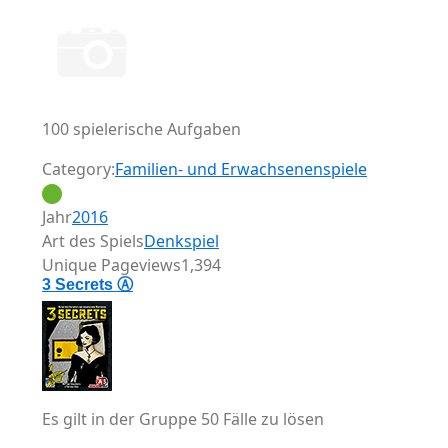
100 spielerische Aufgaben
Category:
Familien- und Erwachsenenspiele
Jahr
2016
Art des Spiels
Denkspiel
Unique Pageviews
1,394
3 Secrets Ⓐ
Es gilt in der Gruppe 50 Fälle zu lösen