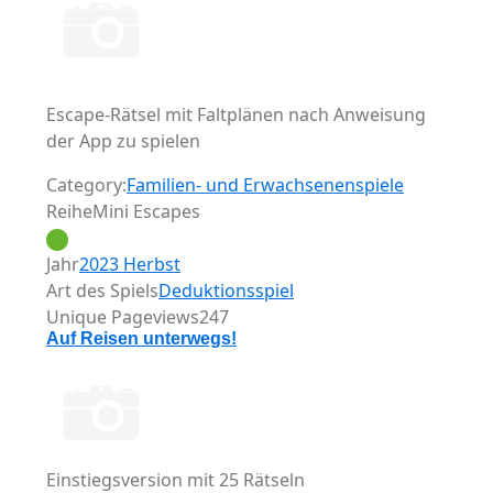
Escape-Rätsel mit Faltplänen nach Anweisung
der App zu spielen
Category:
Familien- und Erwachsenenspiele
Reihe
Mini Escapes
Jahr
2023 Herbst
Art des Spiels
Deduktionsspiel
Unique Pageviews
247
Auf Reisen unterwegs!
Einstiegsversion mit 25 Rätseln