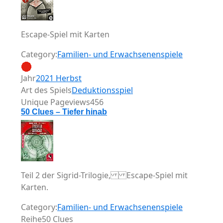
Escape-Spiel mit Karten
Category:
Familien- und Erwachsenenspiele
Jahr
2021 Herbst
Art des Spiels
Deduktionsspiel
Unique Pageviews
456
50 Clues – Tiefer hinab
Teil 2 der Sigrid-Trilogie, Escape-Spiel mit
Karten.
Category:
Familien- und Erwachsenenspiele
Reihe
50 Clues