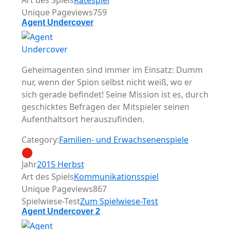
Art des Spiels
Ratespiel
Unique Pageviews
759
Agent Undercover
Geheimagenten sind immer im Einsatz: Dumm
nur, wenn der Spion selbst nicht weiß, wo er
sich gerade befindet! Seine Mission ist es, durch
geschicktes Befragen der Mitspieler seinen
Aufenthaltsort herauszufinden.
Category:
Familien- und Erwachsenenspiele
Jahr
2015 Herbst
Art des Spiels
Kommunikationsspiel
Unique Pageviews
867
Spielwiese-Test
Zum Spielwiese-Test
Agent Undercover 2