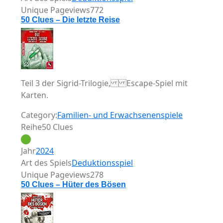
Unique Pageviews
772
50 Clues – Die letzte Reise
Teil 3 der Sigrid-Trilogie, Escape-Spiel mit
Karten.
Category:
Familien- und Erwachsenenspiele
Reihe
50 Clues
Jahr
2024
Art des Spiels
Deduktionsspiel
Unique Pageviews
278
50 Clues – Hüter des Bösen