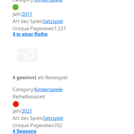
Jahr
2011
Art des Spiels
Setzspiel
Unique Pageviews
1,221
4 in einer Reihe
4 gewinnt
als Reisespiel
Category:
Kinderspiele
Reihe
Reisezeit
Jahr
2021
Art des Spiels
Setzspiel
Unique Pageviews
702
4 Seasons