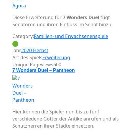
Diese Erweiterung für
7 Wonders Duel
fügt
Senatoren und ihren Einfluss im Senat hinzu.
Category:
Familien- und Erwachsenenspiele
Jahr
2020 Herbst
Art des Spiels
Erweiterung
Unique Pageviews
600
7 Wonders Duel – Pantheon
Hier können die Spieler nun bis zu fünf
verschiedene Götter der Antike anrufen und als
Schutzherren ihrer Städte einsetzen.