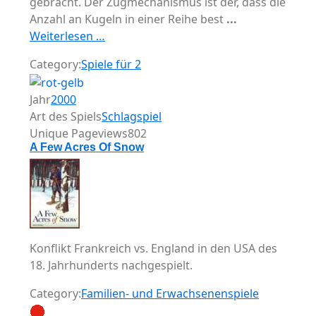
gebracht. Der Zugmechanismus ist der, dass die
Anzahl an Kugeln in einer Reihe best
...
Weiterlesen …
Category:
Spiele für 2
Jahr
2000
Art des Spiels
Schlagspiel
Unique Pageviews
802
A Few Acres Of Snow
Konflikt Frankreich vs. England in den USA des
18. Jahrhunderts nachgespielt.
Category:
Familien- und Erwachsenenspiele