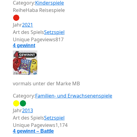
Category:
Kinderspiele
Reihe
Haba Reisespiele
Jahr
2021
Art des Spiels
Setzspiel
Unique Pageviews
817
4 gewinnt
vormals unter der Marke MB
Category:
Familien- und Erwachsenenspiele
Jahr
2013
Art des Spiels
Setzspiel
Unique Pageviews
1,174
4 gewinnt – Battle