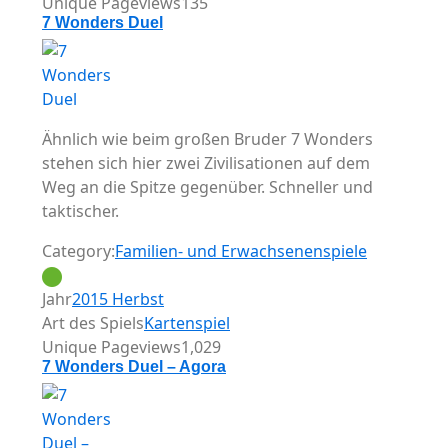
Unique Pageviews
135
7 Wonders Duel
Ähnlich wie beim großen Bruder 7 Wonders
stehen sich hier zwei Zivilisationen auf dem
Weg an die Spitze gegenüber. Schneller und
taktischer.
Category:
Familien- und Erwachsenenspiele
Jahr
2015 Herbst
Art des Spiels
Kartenspiel
Unique Pageviews
1,029
7 Wonders Duel – Agora