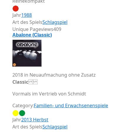
Reihe
kompakt
Jahr
1988
Art des Spiels
Schlagspiel
Unique Pageviews
409
Abalone (Classic)
2018 in Neuaufmachung ohne Zusatz
Classic
Vormals im Vertrieb von Schmidt
Category:
Familien- und Erwachsenenspiele
Jahr
2013 Herbst
Art des Spiels
Schlagspiel