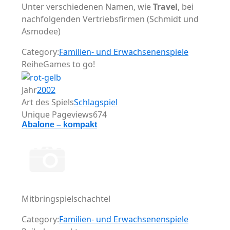
Unter verschiedenen Namen, wie
Travel
, bei
nachfolgenden Vertriebsfirmen (Schmidt und
Asmodee)
Category:
Familien- und Erwachsenenspiele
Reihe
Games to go!
Jahr
2002
Art des Spiels
Schlagspiel
Unique Pageviews
674
Abalone – kompakt
Mitbringspielschachtel
Category:
Familien- und Erwachsenenspiele