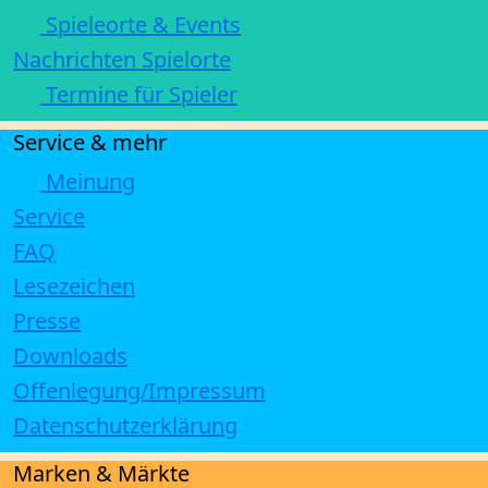
Spieleorte & Events
Nachrichten Spielorte
Termine für Spieler
Service & mehr
Meinung
Service
FAQ
Lesezeichen
Presse
Downloads
Offenlegung/Impressum
Datenschutzerklärung
Marken & Märkte