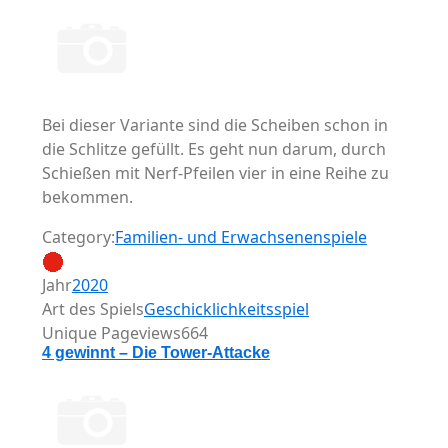
Bei dieser Variante sind die Scheiben schon in
die Schlitze gefüllt. Es geht nun darum, durch
Schießen mit Nerf-Pfeilen vier in eine Reihe zu
bekommen.
Category:
Familien- und Erwachsenenspiele
Jahr
2020
Art des Spiels
Geschicklichkeitsspiel
Unique Pageviews
664
4 gewinnt – Die Tower-Attacke