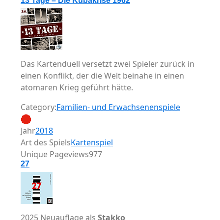
13 Tage – Die Kubakrise 1962
Das Kartenduell versetzt zwei Spieler zurück in
einen Konflikt, der die Welt beinahe in einen
atomaren Krieg geführt hätte.
Category:
Familien- und Erwachsenenspiele
Jahr
2018
Art des Spiels
Kartenspiel
Unique Pageviews
977
27
2025 Neuauflage als
Stakko