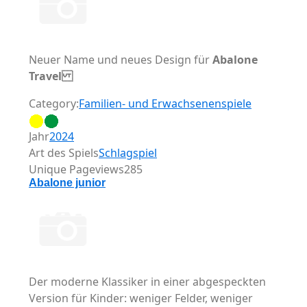
Neuer Name und neues Design für
Abalone
Travel
Category:
Familien- und Erwachsenenspiele
Jahr
2024
Art des Spiels
Schlagspiel
Unique Pageviews
285
Abalone junior
Der moderne Klassiker in einer abgespeckten
Version für Kinder: weniger Felder, weniger