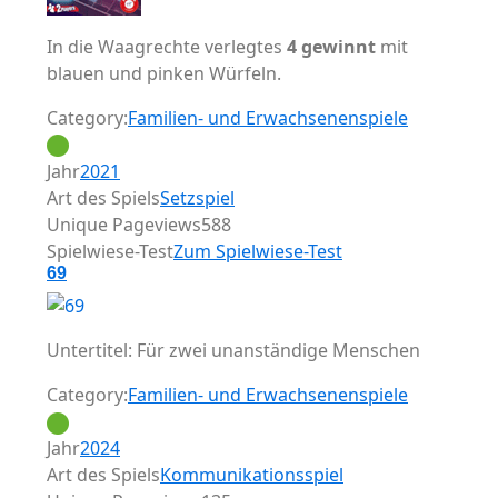
In die Waagrechte verlegtes
4 gewinnt
mit
blauen und pinken Würfeln.
Category:
Familien- und Erwachsenenspiele
Jahr
2021
Art des Spiels
Setzspiel
Unique Pageviews
588
Spielwiese-Test
Zum Spielwiese-Test
69
Untertitel: Für zwei unanständige Menschen
Category:
Familien- und Erwachsenenspiele
Jahr
2024
Art des Spiels
Kommunikationsspiel