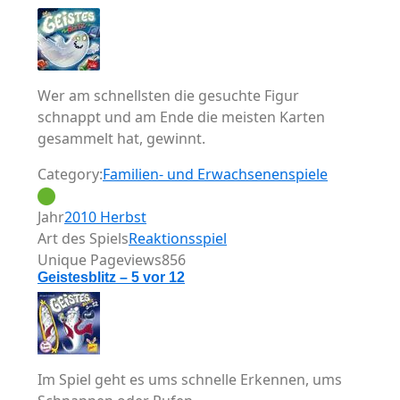
Wer am schnellsten die gesuchte Figur
schnappt und am Ende die meisten Karten
gesammelt hat, gewinnt.
Category:
Familien- und Erwachsenenspiele
Jahr
2010 Herbst
Art des Spiels
Reaktionsspiel
Unique Pageviews
856
Geistesblitz – 5 vor 12
Im Spiel geht es ums schnelle Erkennen, ums