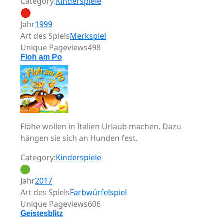
Category:
Kinderspiele
Jahr
1999
Art des Spiels
Merkspiel
Unique Pageviews
498
Floh am Po
Flöhe wollen in Italien Urlaub machen. Dazu
hängen sie sich an Hunden fest.
Category:
Kinderspiele
Jahr
2017
Art des Spiels
Farbwürfelspiel
Unique Pageviews
606
Geistesblitz