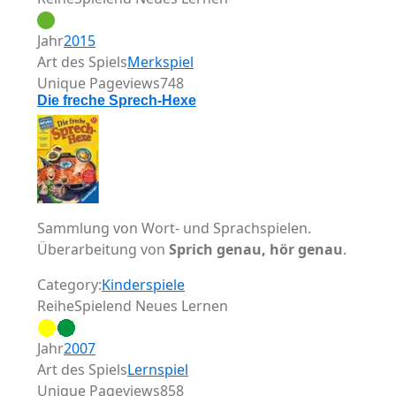
Jahr
2015
Art des Spiels
Merkspiel
Unique Pageviews
748
Die freche Sprech-Hexe
Sammlung von Wort- und Sprachspielen.
Überarbeitung von
Sprich genau, hör genau
.
Category:
Kinderspiele
Reihe
Spielend Neues Lernen
Jahr
2007
Art des Spiels
Lernspiel
Unique Pageviews
858