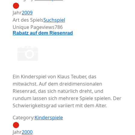
Jahr
2009
Art des Spiels
Suchspiel
Unique Pageviews
786
Rabatz auf dem Riesenrad
Ein Kinderspiel von Klaus Teuber, das
mitwächst. Auf dem dreidimensionalen
Riesenrad, das sich natürlich dreht, und
rundum lassen sich mehrere Spiele spielen. Der
Schwierigkeitsgrad variiert mit dem Alter.
Category:
Kinderspiele
Jahr
2000