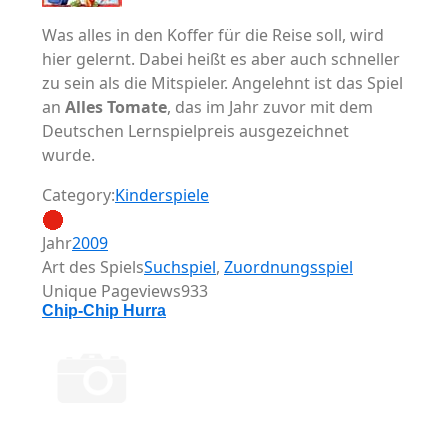
Was alles in den Koffer für die Reise soll, wird
hier gelernt. Dabei heißt es aber auch schneller
zu sein als die Mitspieler. Angelehnt ist das Spiel
an
Alles Tomate
, das im Jahr zuvor mit dem
Deutschen Lernspielpreis ausgezeichnet
wurde.
Category:
Kinderspiele
Jahr
2009
Art des Spiels
Suchspiel
,
Zuordnungsspiel
Unique Pageviews
933
Chip-Chip Hurra