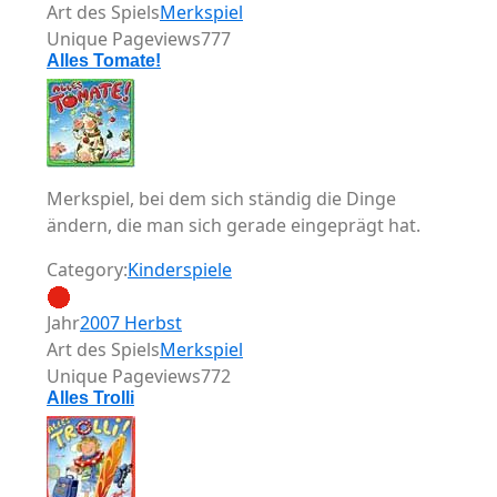
Art des Spiels
Merkspiel
Unique Pageviews
777
Alles Tomate!
Merkspiel, bei dem sich ständig die Dinge
ändern, die man sich gerade eingeprägt hat.
Category:
Kinderspiele
Jahr
2007 Herbst
Art des Spiels
Merkspiel
Unique Pageviews
772
Alles Trolli