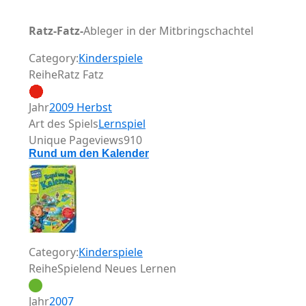
Ratz-Fatz-
Ableger in der Mitbringschachtel
Category:
Kinderspiele
Reihe
Ratz Fatz
Jahr
2009 Herbst
Art des Spiels
Lernspiel
Unique Pageviews
910
Rund um den Kalender
Category:
Kinderspiele
Reihe
Spielend Neues Lernen
Jahr
2007