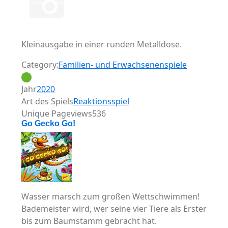
Kleinausgabe in einer runden Metalldose.
Category:
Familien- und Erwachsenenspiele
Jahr
2020
Art des Spiels
Reaktionsspiel
Unique Pageviews
536
Go Gecko Go!
Wasser marsch zum großen Wettschwimmen!
Bademeister wird, wer seine vier Tiere als Erster
bis zum Baumstamm gebracht hat.