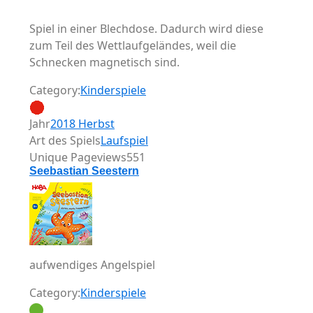
Spiel in einer Blechdose. Dadurch wird diese
zum Teil des Wettlaufgeländes, weil die
Schnecken magnetisch sind.
Category:
Kinderspiele
Jahr
2018 Herbst
Art des Spiels
Laufspiel
Unique Pageviews
551
Seebastian Seestern
aufwendiges Angelspiel
Category:
Kinderspiele