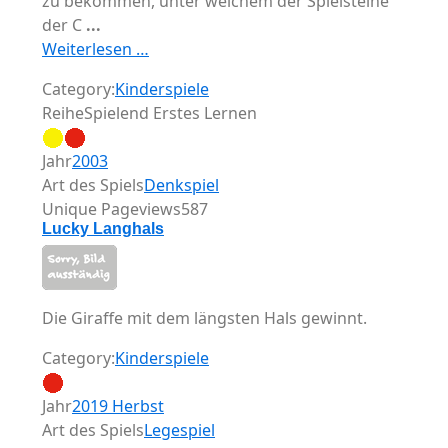
zu bekommen, unter welchem der Spielsteine
der C
...
Weiterlesen …
Category:
Kinderspiele
Reihe
Spielend Erstes Lernen
Jahr
2003
Art des Spiels
Denkspiel
Unique Pageviews
587
Lucky Langhals
Die Giraffe mit dem längsten Hals gewinnt.
Category:
Kinderspiele
Jahr
2019 Herbst
Art des Spiels
Legespiel